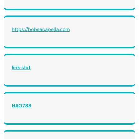
https://bobsacapella.com
link slot
HAO788