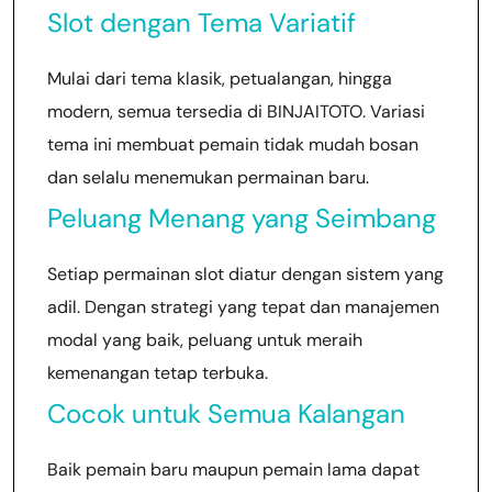
Slot dengan Tema Variatif
Mulai dari tema klasik, petualangan, hingga
modern, semua tersedia di BINJAITOTO. Variasi
tema ini membuat pemain tidak mudah bosan
dan selalu menemukan permainan baru.
Peluang Menang yang Seimbang
Setiap permainan slot diatur dengan sistem yang
adil. Dengan strategi yang tepat dan manajemen
modal yang baik, peluang untuk meraih
kemenangan tetap terbuka.
Cocok untuk Semua Kalangan
Baik pemain baru maupun pemain lama dapat