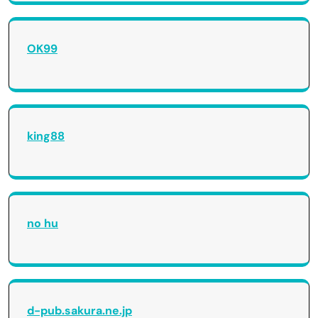
OK99
king88
no hu
d-pub.sakura.ne.jp