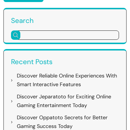
Search
Recent Posts
Discover Reliable Online Experiences With
Smart Interactive Features
Discover Jeparatoto for Exciting Online
Gaming Entertainment Today
Discover Oppatoto Secrets for Better
Gaming Success Today