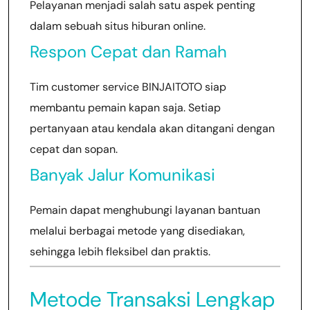
Pelayanan menjadi salah satu aspek penting
dalam sebuah situs hiburan online.
Respon Cepat dan Ramah
Tim customer service BINJAITOTO siap
membantu pemain kapan saja. Setiap
pertanyaan atau kendala akan ditangani dengan
cepat dan sopan.
Banyak Jalur Komunikasi
Pemain dapat menghubungi layanan bantuan
melalui berbagai metode yang disediakan,
sehingga lebih fleksibel dan praktis.
Metode Transaksi Lengkap