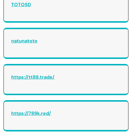
TOTO5D
natunatoto
https://tt88.trade/
https://789k.red/