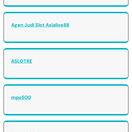
Agen Judi Slot Asialive88
ASLOTRE
mpo500