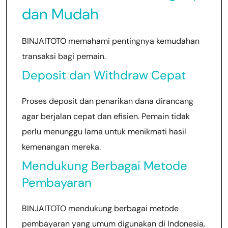
dan Mudah
BINJAITOTO memahami pentingnya kemudahan
transaksi bagi pemain.
Deposit dan Withdraw Cepat
Proses deposit dan penarikan dana dirancang
agar berjalan cepat dan efisien. Pemain tidak
perlu menunggu lama untuk menikmati hasil
kemenangan mereka.
Mendukung Berbagai Metode
Pembayaran
BINJAITOTO mendukung berbagai metode
pembayaran yang umum digunakan di Indonesia,