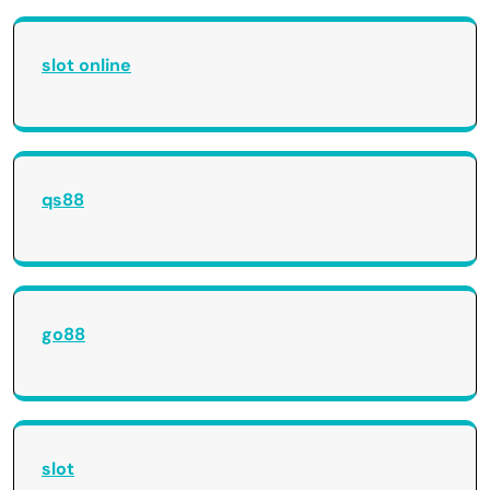
slot online
qs88
go88
slot