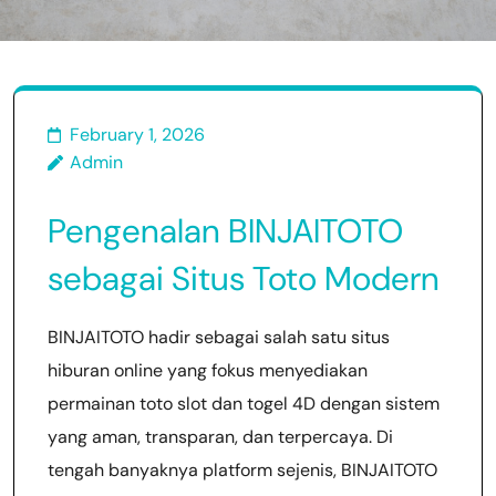
February 1, 2026
Admin
Pengenalan BINJAITOTO
sebagai Situs Toto Modern
BINJAITOTO hadir sebagai salah satu situs
hiburan online yang fokus menyediakan
permainan toto slot dan togel 4D dengan sistem
yang aman, transparan, dan terpercaya. Di
tengah banyaknya platform sejenis, BINJAITOTO