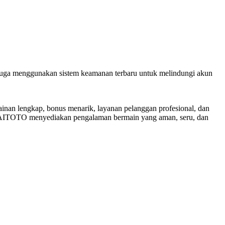
juga menggunakan sistem keamanan terbaru untuk melindungi akun
ainan lengkap, bonus menarik, layanan pelanggan profesional, dan
 BINJAITOTO menyediakan pengalaman bermain yang aman, seru, dan