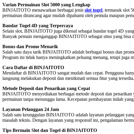
Varian Permainan Slot 5000 yang Lengkap
BINJAITOTO menawarkan berbagai jenis
slot togel
, termasuk slot 
permainan dirancang agar mudah dipahami oleh pemula maupun pema
Bandar Togel 4D yang Terpercaya
Selain slot, BINJAITOTO juga dikenal sebagai bandar togel 4D yang p
Banyak pemain menganggap BINJAITOTO sebagai situs yang bisa dia
Bonus dan Promo Menarik
Salah satu daya tarik BINJAITOTO adalah berbagai bonus dan promos
Program ini tidak hanya meningkatkan peluang menang, tetapi juga
Cara Daftar di BINJAITOTO
Mendaftar di BINJAITOTO sangat mudah dan cepat. Pengguna hanya per
langsung melakukan deposit dan menikmati semua fitur yang tersedi
Metode Deposit dan Penarikan yang Cepat
BINJAITOTO menyediakan berbagai metode deposit dan penarikan yang 
permainan tanpa menunggu lama. Kecepatan pembayaran inilah yang 
Layanan Pelanggan 24 Jam
Salah satu keunggulan BINJAITOTO adalah layanan pelanggan yang si
masalah teknis. Dengan layanan yang responsif ini, pengalaman berm
Tips Bermain Slot dan Togel di BINJAITOTO