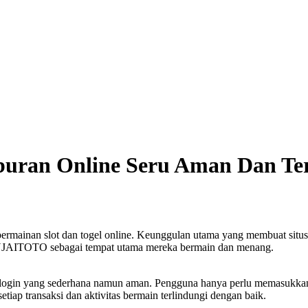
ran Online Seru Aman Dan Ter
permainan slot dan togel online. Keunggulan utama yang membuat situ
INJAITOTO sebagai tempat utama mereka bermain dan menang.
ogin yang sederhana namun aman. Pengguna hanya perlu memasukkan 
etiap transaksi dan aktivitas bermain terlindungi dengan baik.