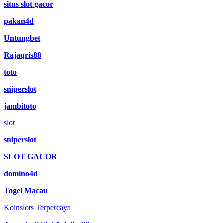
situs slot gacor
pakan4d
Untungbet
Rajaqris88
toto
sniperslot
jambitoto
slot
sniperslot
SLOT GACOR
domino4d
Togel Macau
Koinslots Terpercaya