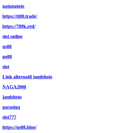
natunatoto
https://tt88.trade/
https://789k.red/
slot online
qs88
go88
slot
Link alternatif jambitoto
NAGA2000
jambitoto
garasiqq
slot777
https://qs88.blue/