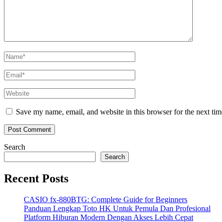
Name
*
Email
*
Website
Save my name, email, and website in this browser for the next ti
Search
Search
Recent Posts
CASIO fx-880BTG: Complete Guide for Beginners
Panduan Lengkap Toto HK Untuk Pemula Dan Profesional
Platform Hiburan Modern Dengan Akses Lebih Cepat