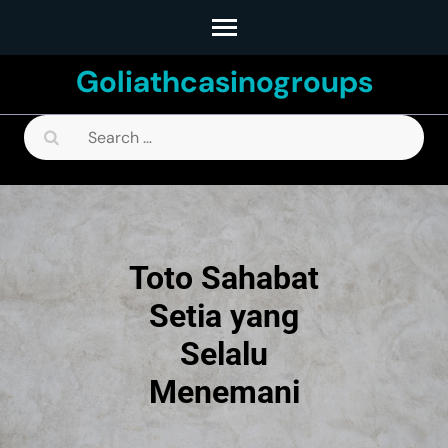
Skip
to
Goliathcasinogroups
content
(Press
Search
Enter)
for:
Toto Sahabat
Setia yang
Selalu
Menemani