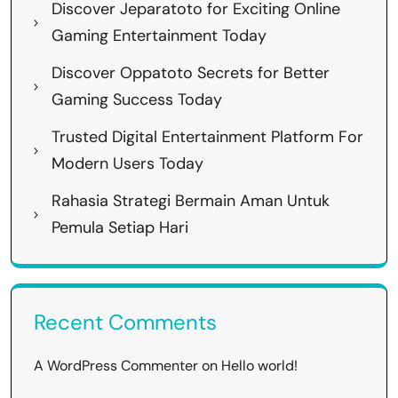
Discover Jeparatoto for Exciting Online
Gaming Entertainment Today
Discover Oppatoto Secrets for Better
Gaming Success Today
Trusted Digital Entertainment Platform For
Modern Users Today
Rahasia Strategi Bermain Aman Untuk
Pemula Setiap Hari
Recent Comments
A WordPress Commenter
on
Hello world!