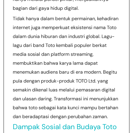
bagian dari gaya hidup digital.
Tidak hanya dalam bentuk permainan, kehadiran
internet juga memperkuat eksistensi nama Toto
dalam dunia hiburan dan industri global. Lagu-
lagu dari band Toto kembali populer berkat
media sosial dan platform streaming,
membuktikan bahwa karya lama dapat
menemukan audiens baru di era modern. Begitu
pula dengan produk-produk TOTO Ltd. yang
semakin dikenal luas melalui pemasaran digital
dan ulasan daring. Transformasi ini menunjukkan
bahwa toto sebagai kata kunci mampu bertahan
dan beradaptasi dengan perubahan zaman.
Dampak Sosial dan Budaya Toto