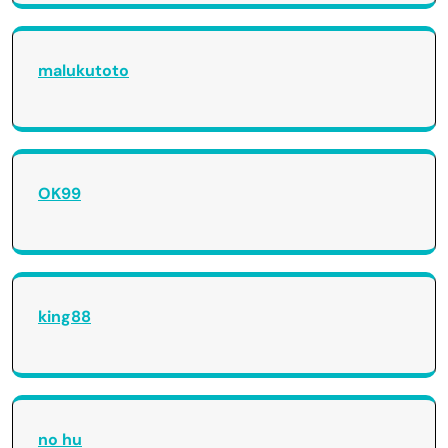
malukutoto
OK99
king88
no hu