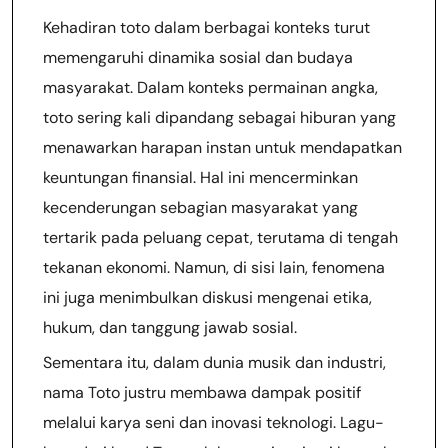
Kehadiran toto dalam berbagai konteks turut
memengaruhi dinamika sosial dan budaya
masyarakat. Dalam konteks permainan angka,
toto sering kali dipandang sebagai hiburan yang
menawarkan harapan instan untuk mendapatkan
keuntungan finansial. Hal ini mencerminkan
kecenderungan sebagian masyarakat yang
tertarik pada peluang cepat, terutama di tengah
tekanan ekonomi. Namun, di sisi lain, fenomena
ini juga menimbulkan diskusi mengenai etika,
hukum, dan tanggung jawab sosial.
Sementara itu, dalam dunia musik dan industri,
nama Toto justru membawa dampak positif
melalui karya seni dan inovasi teknologi. Lagu-