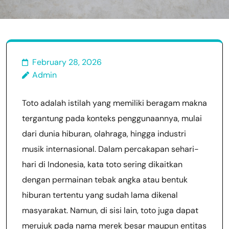
February 28, 2026
Admin
Toto adalah istilah yang memiliki beragam makna
tergantung pada konteks penggunaannya, mulai
dari dunia hiburan, olahraga, hingga industri
musik internasional. Dalam percakapan sehari-
hari di Indonesia, kata toto sering dikaitkan
dengan permainan tebak angka atau bentuk
hiburan tertentu yang sudah lama dikenal
masyarakat. Namun, di sisi lain, toto juga dapat
merujuk pada nama merek besar maupun entitas