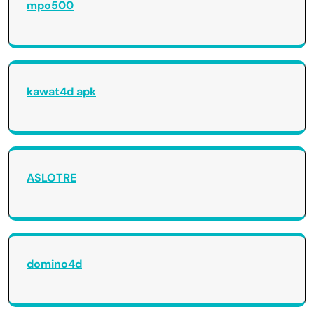
mpo500
kawat4d apk
ASLOTRE
domino4d