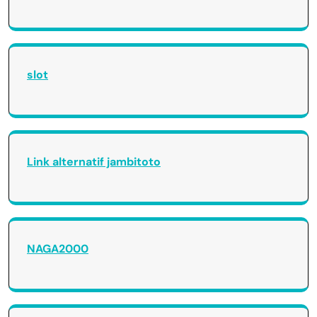
slot
Link alternatif jambitoto
NAGA2000