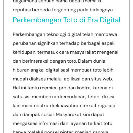
bagaimana sebuah nama dapat memiliki
reputasi berbeda tergantung pada bidangnya.
Perkembangan Toto di Era Digital
Perkembangan teknologi digital telah membawa
perubahan signifikan terhadap berbagai aspek
kehidupan, termasuk cara masyarakat mengenal
dan berinteraksi dengan toto. Dalam dunia
hiburan angka, digitalisasi membuat toto lebih
mudah diakses melalui aplikasi dan situs web.
Hal ini tentu memicu pro dan kontra, karena di
satu sisi memberikan kemudahan, tetapi di sisi
lain menimbulkan kekhawatiran terkait regulasi
dan dampak sosial. Masyarakat kini dapat
mengakses informasi dan layanan terkait toto
hanya melalui ponsel pintar, menjadikannya