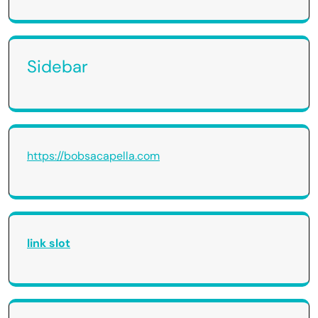
Sidebar
https://bobsacapella.com
link slot