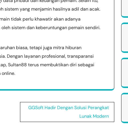
i data pribadi dan keuangan pemain. Selain itu,
h sistem yang menjamin hasilnya adil dan acak.
emain tidak perlu khawatir akan adanya
n oleh sistem dan keberuntungan pemain sendiri.
ruhan biasa, tetapi juga mitra hiburan
ia. Dengan layanan profesional, transparansi
gkap, Sultan88 terus membuktikan diri sebagai
online.
GGSoft Hadir Dengan Solusi Perangkat
Lunak Modern