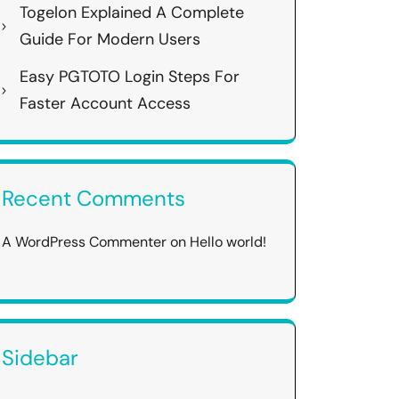
Togelon Explained A Complete
Guide For Modern Users
Easy PGTOTO Login Steps For
Faster Account Access
Recent Comments
A WordPress Commenter
on
Hello world!
Sidebar