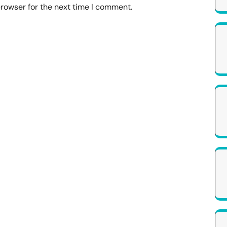
browser for the next time I comment.