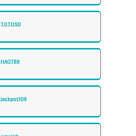
TOTO5D
HAO788
jackpot108