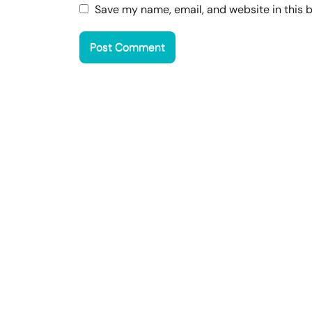
Save my name, email, and website in this 