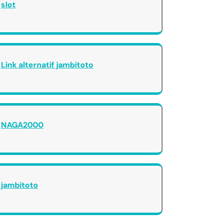
slot
Link alternatif jambitoto
NAGA2000
jambitoto