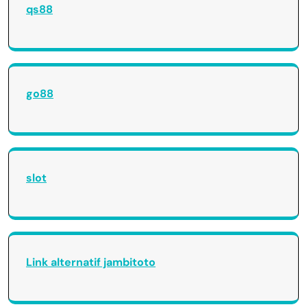
qs88
go88
slot
Link alternatif jambitoto