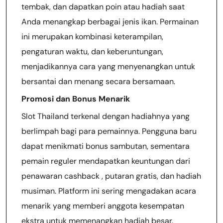
tembak, dan dapatkan poin atau hadiah saat
Anda menangkap berbagai jenis ikan. Permainan
ini merupakan kombinasi keterampilan,
pengaturan waktu, dan keberuntungan,
menjadikannya cara yang menyenangkan untuk
bersantai dan menang secara bersamaan.
Promosi dan Bonus Menarik
Slot Thailand terkenal dengan hadiahnya yang
berlimpah bagi para pemainnya. Pengguna baru
dapat menikmati bonus sambutan, sementara
pemain reguler mendapatkan keuntungan dari
penawaran cashback , putaran gratis, dan hadiah
musiman. Platform ini sering mengadakan acara
menarik yang memberi anggota kesempatan
ekstra untuk memenangkan hadiah besar.