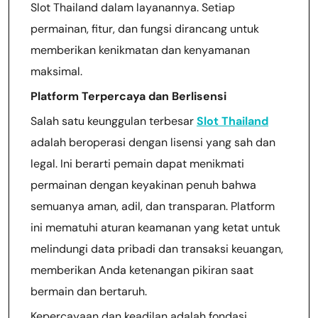
Slot Thailand dalam layanannya. Setiap
permainan, fitur, dan fungsi dirancang untuk
memberikan kenikmatan dan kenyamanan
maksimal.
Platform Terpercaya dan Berlisensi
Salah satu keunggulan terbesar
Slot Thailand
adalah beroperasi dengan lisensi yang sah dan
legal. Ini berarti pemain dapat menikmati
permainan dengan keyakinan penuh bahwa
semuanya aman, adil, dan transparan. Platform
ini mematuhi aturan keamanan yang ketat untuk
melindungi data pribadi dan transaksi keuangan,
memberikan Anda ketenangan pikiran saat
bermain dan bertaruh.
Kepercayaan dan keadilan adalah fondasi