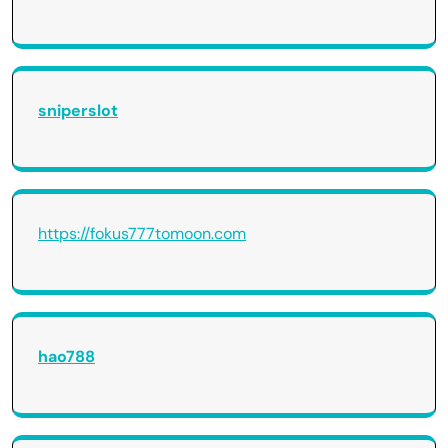
sniperslot
https://fokus777tomoon.com
hao788