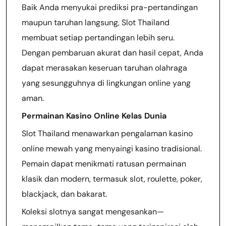
Baik Anda menyukai prediksi pra-pertandingan
maupun taruhan langsung, Slot Thailand
membuat setiap pertandingan lebih seru.
Dengan pembaruan akurat dan hasil cepat, Anda
dapat merasakan keseruan taruhan olahraga
yang sesungguhnya di lingkungan online yang
aman.
Permainan Kasino Online Kelas Dunia
Slot Thailand menawarkan pengalaman kasino
online mewah yang menyaingi kasino tradisional.
Pemain dapat menikmati ratusan permainan
klasik dan modern, termasuk slot, roulette, poker,
blackjack, dan bakarat.
Koleksi slotnya sangat mengesankan—