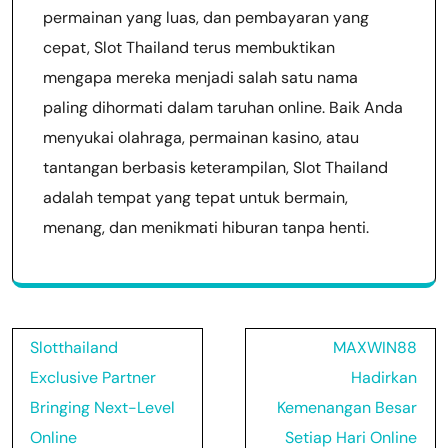
permainan yang luas, dan pembayaran yang
cepat, Slot Thailand terus membuktikan
mengapa mereka menjadi salah satu nama
paling dihormati dalam taruhan online. Baik Anda
menyukai olahraga, permainan kasino, atau
tantangan berbasis keterampilan, Slot Thailand
adalah tempat yang tepat untuk bermain,
menang, dan menikmati hiburan tanpa henti.
Post
Slotthailand
MAXWIN88
navigation
Exclusive Partner
Hadirkan
Bringing Next-Level
Kemenangan Besar
Online
Setiap Hari Online