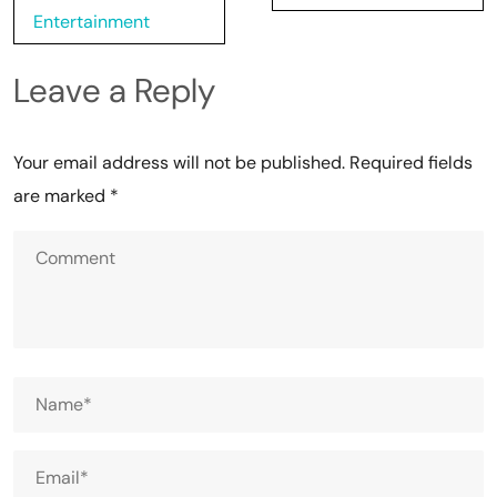
Entertainment
Leave a Reply
Your email address will not be published.
Required fields
are marked
*