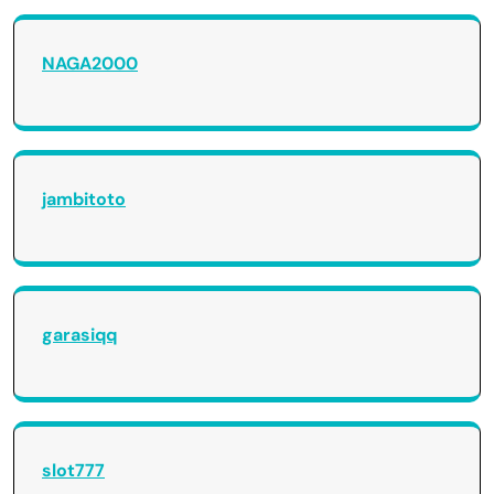
NAGA2000
jambitoto
garasiqq
slot777