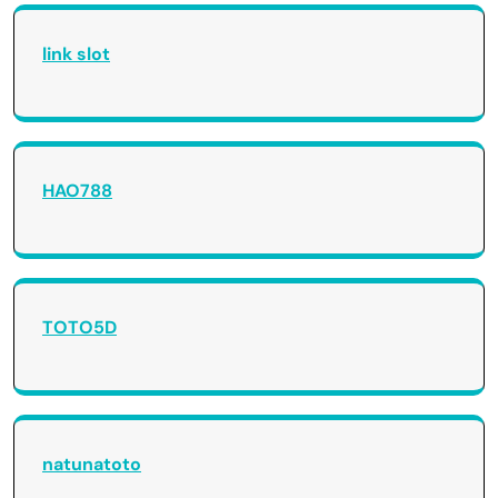
link slot
HAO788
TOTO5D
natunatoto