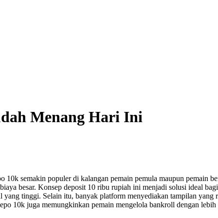
udah Menang Hari Ini
po 10k semakin populer di kalangan pemain pemula maupun pemain ber
biaya besar. Konsep deposit 10 ribu rupiah ini menjadi solusi ideal ba
al yang tinggi. Selain itu, banyak platform menyediakan tampilan yang 
depo 10k juga memungkinkan pemain mengelola bankroll dengan lebih 