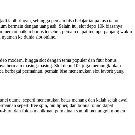
 lebih ringan, sehingga pemain bisa belajar tanpa rasa takut
m bermain dengan uang asli. Selain itu, slot depo 10k biasanya
gan memanfaatkan bonus tersebut, pemain dapat memperpanjang waktu
nyaman ke dunia slot online.
video modern, hingga slot dengan tema populer dan fitur bonus
n gaya bermain masing-masing. Slot depo 10k juga memungkinkan
ba berbagai permainan, pemain bisa menemukan slot favorit yang
unci utama, seperti menentukan batas menang dan kalah sejak awal.
ainan seperti free spin, multiplier, dan bonus round dapat
rburu-buru dan fokus menikmati permainan sambil menunggu momen