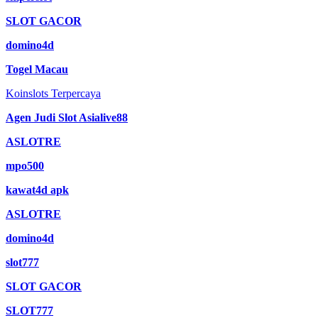
SLOT GACOR
domino4d
Togel Macau
Koinslots Terpercaya
Agen Judi Slot Asialive88
ASLOTRE
mpo500
kawat4d apk
ASLOTRE
domino4d
slot777
SLOT GACOR
SLOT777