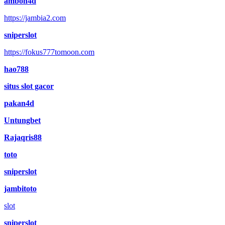
ambon4d
https://jambia2.com
sniperslot
https://fokus777tomoon.com
hao788
situs slot gacor
pakan4d
Untungbet
Rajaqris88
toto
sniperslot
jambitoto
slot
sniperslot