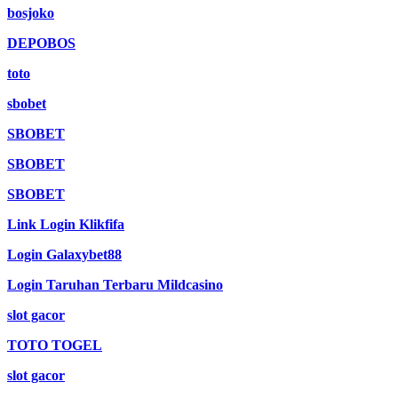
bosjoko
DEPOBOS
toto
sbobet
SBOBET
SBOBET
SBOBET
Link Login Klikfifa
Login Galaxybet88
Login Taruhan Terbaru Mildcasino
slot gacor
TOTO TOGEL
slot gacor