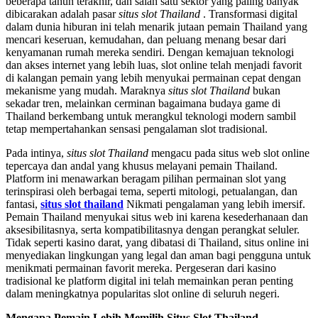
beberapa tahun terakhir, dan salah satu sektor yang paling banyak
dibicarakan adalah pasar
situs slot Thailand
. Transformasi digital
dalam dunia hiburan ini telah menarik jutaan pemain Thailand yang
mencari keseruan, kemudahan, dan peluang menang besar dari
kenyamanan rumah mereka sendiri. Dengan kemajuan teknologi
dan akses internet yang lebih luas, slot online telah menjadi favorit
di kalangan pemain yang lebih menyukai permainan cepat dengan
mekanisme yang mudah. Maraknya
situs slot Thailand
bukan
sekadar tren, melainkan cerminan bagaimana budaya game di
Thailand berkembang untuk merangkul teknologi modern sambil
tetap mempertahankan sensasi pengalaman slot tradisional.
Pada intinya,
situs slot Thailand
mengacu pada situs web slot online
tepercaya dan andal yang khusus melayani pemain Thailand.
Platform ini menawarkan beragam pilihan permainan slot yang
terinspirasi oleh berbagai tema, seperti mitologi, petualangan, dan
fantasi,
situs slot thailand
Nikmati pengalaman yang lebih imersif.
Pemain Thailand menyukai situs web ini karena kesederhanaan dan
aksesibilitasnya, serta kompatibilitasnya dengan perangkat seluler.
Tidak seperti kasino darat, yang dibatasi di Thailand, situs online ini
menyediakan lingkungan yang legal dan aman bagi pengguna untuk
menikmati permainan favorit mereka. Pergeseran dari kasino
tradisional ke platform digital ini telah memainkan peran penting
dalam meningkatnya popularitas slot online di seluruh negeri.
Mengapa Pemain Lebih Memilih Situs Slot Thailand