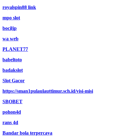
royalspin88 link
mpo slot
bociljp
wa web
PLANET77
babeltoto
badakslot
Slot Gacor
https://sman1pulaulauttimur.sch.id/visi-misi
SBOBET
pohon4d
rans 4d
Bandar bola terpercaya