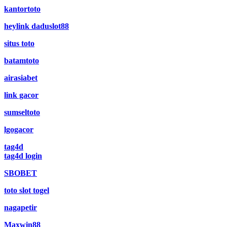
kantortoto
heylink daduslot88
situs toto
batamtoto
airasiabet
link gacor
sumseltoto
lgogacor
tag4d
tag4d login
SBOBET
toto slot togel
nagapetir
Maxwin88