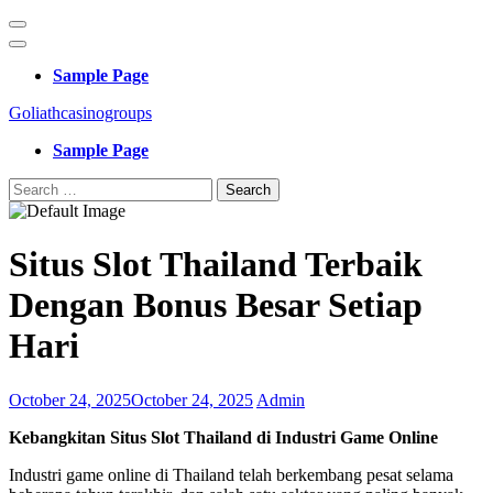
Skip
to
content
Sample Page
(Press
Enter)
Goliathcasinogroups
Sample Page
Search
for:
Situs Slot Thailand Terbaik
Dengan Bonus Besar Setiap
Hari
October 24, 2025
October 24, 2025
Admin
Kebangkitan Situs Slot Thailand di Industri Game Online
Industri game online di Thailand telah berkembang pesat selama