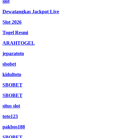
slot
Dewatangkas Jackpot Live
Slot 2026
Togel Resmi
ARAHTOGEL
jeparatoto
sbobet
kidultoto
SBOBET
SBOBET
situs slot
toto123
pakbos188
SBOBET