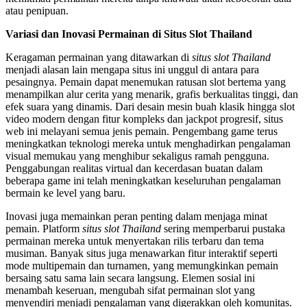
atau penipuan.
Variasi dan Inovasi Permainan di Situs Slot Thailand
Keragaman permainan yang ditawarkan di
situs slot Thailand
menjadi alasan lain mengapa situs ini unggul di antara para
pesaingnya. Pemain dapat menemukan ratusan slot bertema yang
menampilkan alur cerita yang menarik, grafis berkualitas tinggi, dan
efek suara yang dinamis. Dari desain mesin buah klasik hingga slot
video modern dengan fitur kompleks dan jackpot progresif, situs
web ini melayani semua jenis pemain. Pengembang game terus
meningkatkan teknologi mereka untuk menghadirkan pengalaman
visual memukau yang menghibur sekaligus ramah pengguna.
Penggabungan realitas virtual dan kecerdasan buatan dalam
beberapa game ini telah meningkatkan keseluruhan pengalaman
bermain ke level yang baru.
Inovasi juga memainkan peran penting dalam menjaga minat
pemain. Platform
situs slot Thailand
sering memperbarui pustaka
permainan mereka untuk menyertakan rilis terbaru dan tema
musiman. Banyak situs juga menawarkan fitur interaktif seperti
mode multipemain dan turnamen, yang memungkinkan pemain
bersaing satu sama lain secara langsung. Elemen sosial ini
menambah keseruan, mengubah sifat permainan slot yang
menyendiri menjadi pengalaman yang digerakkan oleh komunitas.