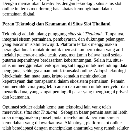
Dengan memadukan kreativitas dengan teknologi, situs-situs slot
online ini terus mendorong batas-batas kemungkinan dalam
permainan digital.
Peran Teknologi dan Keamanan di Situs Slot Thailand
Teknologi adalah tulang punggung
situs slot Thailand
. Tanpanya,
integrasi sistem permainan, pembayaran, dan dukungan pelanggan
yang lancar mustahil terwujud. Platform terbaik menggunakan
perangkat lunak mutakhir untuk memastikan permainan yang adil
melalui generator angka acak, yang menjamin bahwa hasil setiap
putaran sepenuhnya berdasarkan keberuntungan. Selain itu, situs-
situs ini menggunakan enkripsi tingkat tinggi untuk melindungi data
pengguna, sehingga aman untuk transaksi online. Adopsi teknologi
blockchain dan mata uang kripto semakin meningkatkan
kepercayaan dan transparansi dalam ekosistem permainan. Pemain
kini memiliki cara yang lebih aman dan anonim untuk menyetor dan
menarik dana, yang sangat penting di pasar yang menghargai privasi
dan keamanan.
Optimasi seluler adalah kemajuan teknologi lain yang telah
merevolusi
situs slot Thailand
. Sebagian besar pemain saat ini lebih
suka menggunakan ponsel pintar mereka untuk bermain karena
kemudahan yang ditawarkannya. Akibatnya, platform slot online
telah beradaptasi dengan menciptakan antarmuka yang ramah seluler