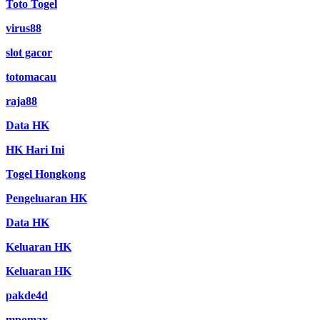
Toto Togel
virus88
slot gacor
totomacau
raja88
Data HK
HK Hari Ini
Togel Hongkong
Pengeluaran HK
Data HK
Keluaran HK
Keluaran HK
pakde4d
mpomax