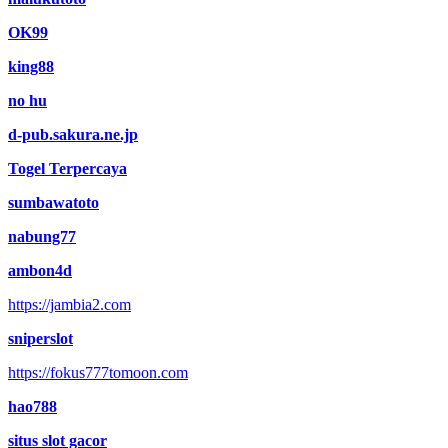
OK99
king88
no hu
d-pub.sakura.ne.jp
Togel Terpercaya
sumbawatoto
nabung77
ambon4d
https://jambia2.com
sniperslot
https://fokus777tomoon.com
hao788
situs slot gacor