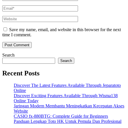
Email
*
Website
Save my name, email, and website in this browser for the next
time I comment.
Search
Search
Recent Posts
Discover The Latest Features Available Through Jeparatoto
Online
Discover Exciting Features Available Through Wisma138
Online Today
Jaringan Modern Membantu Meningkatkan Kecepatan Akses
Website
CASIO fx-880BTG: Complete Guide for Beginners
Panduan Lengkap Toto HK Untuk Pemula Dan Profesional