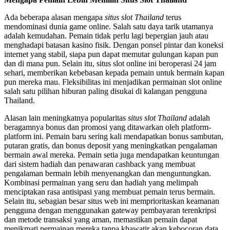
Ada beberapa alasan mengapa
situs slot Thailand
terus
mendominasi dunia game online. Salah satu daya tarik utamanya
adalah kemudahan. Pemain tidak perlu lagi bepergian jauh atau
menghadapi batasan kasino fisik. Dengan ponsel pintar dan koneksi
internet yang stabil, siapa pun dapat memutar gulungan kapan pun
dan di mana pun. Selain itu, situs slot online ini beroperasi 24 jam
sehari, memberikan kebebasan kepada pemain untuk bermain kapan
pun mereka mau. Fleksibilitas ini menjadikan permainan slot online
salah satu pilihan hiburan paling disukai di kalangan pengguna
Thailand.
Alasan lain meningkatnya popularitas
situs slot Thailand
adalah
beragamnya bonus dan promosi yang ditawarkan oleh platform-
platform ini. Pemain baru sering kali mendapatkan bonus sambutan,
putaran gratis, dan bonus deposit yang meningkatkan pengalaman
bermain awal mereka. Pemain setia juga mendapatkan keuntungan
dari sistem hadiah dan penawaran cashback yang membuat
pengalaman bermain lebih menyenangkan dan menguntungkan.
Kombinasi permainan yang seru dan hadiah yang melimpah
menciptakan rasa antisipasi yang membuat pemain terus bermain.
Selain itu, sebagian besar situs web ini memprioritaskan keamanan
pengguna dengan menggunakan gateway pembayaran terenkripsi
dan metode transaksi yang aman, memastikan pemain dapat
menikmati permainan mereka tanpa khawatir akan kebocoran data