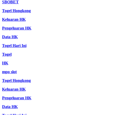
SBOBET
Togel Hongkong
Keluaran HK
Pengeluaran HK
Data HK
Togel Hari Ini
Togel
HK
mpo slot
Togel Hongkong
Keluaran HK
Pengeluaran HK
Data HK