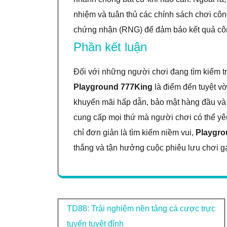
nhiệm và tuân thủ các chính sách chơi côn
chứng nhận (RNG) để đảm bảo kết quả công 
Phần kết luận
Đối với những người chơi đang tìm kiếm trả
Playground 777King
là điểm đến tuyệt vờ
khuyến mãi hấp dẫn, bảo mật hàng đầu và d
cung cấp mọi thứ mà người chơi có thể yê
chỉ đơn giản là tìm kiếm niềm vui,
Playgr
thắng và tận hưởng cuộc phiêu lưu chơi 
Post
TD88: Trải nghiệm nền tảng cá cược trực
navigation
tuyến tuyệt đỉnh