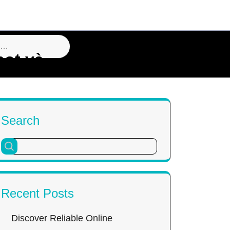
pot và
Search
Recent Posts
Discover Reliable Online