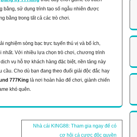
g bằng, sử dụng trình tạo số ngẫu nhiên được
bằng trong tất cả các trò chơi.
i nghiệm sòng bạc trực tuyến thú vị và bổ ích,
i nhất. Với nhiều lựa chọn trò chơi, chương trình
ịch vụ hỗ trợ khách hàng đặc biệt, nền tảng này
u cầu. Cho dù bạn đang theo đuổi giải độc đắc hay
ound 777King
là nơi hoàn hảo để chơi, giành chiến
game khó quên.
Nhà cái KING88: Tham gia ngay để có
cơ hội cá cược độc quyền