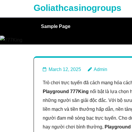
Skip
Goliathcasinogroups
to
content
Sample Page
(Press
Sân c
Enter)
March 12, 2025
Admin
Trò chơi trực tuyến đã cách mạng hóa cách
Playground 777King
nổi bật là lựa chọn
những người săn giải độc đắc. Với bộ sưu 
liền mạch và tiền thưởng hấp dẫn, nền tản
người đam mê sòng bạc trực tuyến. Cho d
hay người chơi bình thường,
Playground