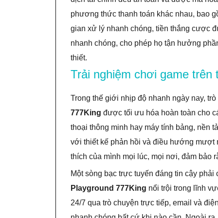
phương thức thanh toán khác nhau, bao gồm 
gian xử lý nhanh chóng, tiền thắng cược 
nhanh chóng, cho phép họ tận hưởng phần
thiết.
Trải nghiệm chơi game trên t
Trong thế giới nhịp độ nhanh ngày nay, trò
777King
được tối ưu hóa hoàn toàn cho các
thoại thông minh hay máy tính bảng, nền t
với thiết kế phản hồi và điều hướng mượt 
thích của mình mọi lúc, mọi nơi, đảm bảo 
Một sòng bạc trực tuyến đáng tin cậy phải 
Playground 777King
nổi trội trong lĩnh 
24/7 qua trò chuyện trực tiếp, email và đi
nhanh chóng bất cứ khi nào cần. Ngoài ra