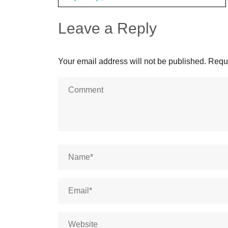
Leave a Reply
Your email address will not be published.
Requi