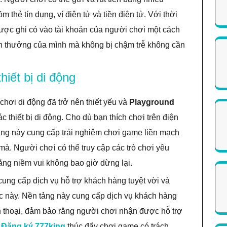
thẻ tín dụng, ví điện tử và tiền điện tử. Với thời
được ghi có vào tài khoản của người chơi một cách
 thưởng của mình mà không bị chậm trễ không cần
hiết bị di động
 chơi di động đã trở nên thiết yếu và
Playground
 thiết bị di động. Cho dù bạn thích chơi trên điện
ảng này cung cấp trải nghiệm chơi game liền mạch
mà. Người chơi có thể truy cập các trò chơi yêu
rằng niềm vui không bao giờ dừng lại.
cung cấp dịch vụ hỗ trợ khách hàng tuyệt vời và
vực này. Nền tảng này cung cấp dịch vụ khách hàng
ện thoại, đảm bảo rằng người chơi nhận được hỗ trợ
,
Đăng ký 777king
thúc đẩy chơi game có trách