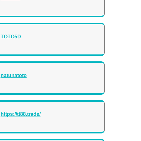
TOTO5D
natunatoto
https://tt88.trade/