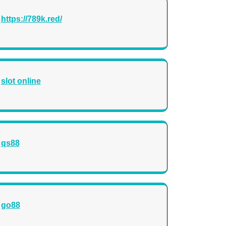
https://789k.red/
slot online
qs88
go88