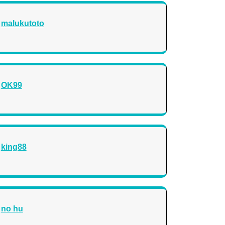
malukutoto
OK99
king88
no hu