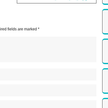
red fields are marked
*