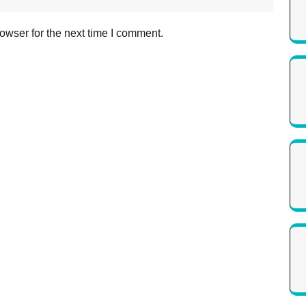
owser for the next time I comment.