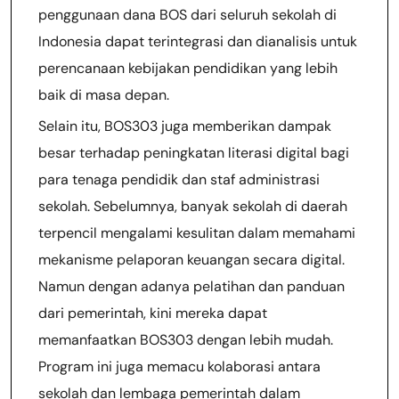
penggunaan dana BOS dari seluruh sekolah di
Indonesia dapat terintegrasi dan dianalisis untuk
perencanaan kebijakan pendidikan yang lebih
baik di masa depan.
Selain itu, BOS303 juga memberikan dampak
besar terhadap peningkatan literasi digital bagi
para tenaga pendidik dan staf administrasi
sekolah. Sebelumnya, banyak sekolah di daerah
terpencil mengalami kesulitan dalam memahami
mekanisme pelaporan keuangan secara digital.
Namun dengan adanya pelatihan dan panduan
dari pemerintah, kini mereka dapat
memanfaatkan BOS303 dengan lebih mudah.
Program ini juga memacu kolaborasi antara
sekolah dan lembaga pemerintah dalam