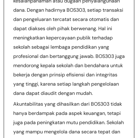
kesalahpahaman atau dugaan penyalahgunaan
dana. Dengan hadirnya BOS303, setiap transaksi
dan pengeluaran tercatat secara otomatis dan
dapat diakses oleh pihak berwenang. Hal ini
meningkatkan kepercayaan publik terhadap
sekolah sebagai lembaga pendidikan yang
profesional dan bertanggung jawab. BOS303 juga
mendorong kepala sekolah dan bendahara untuk
bekerja dengan prinsip efisiensi dan integritas
yang tinggi, karena setiap langkah pengelolaan
dana dapat diaudit dengan mudah.
Akuntabilitas yang dihasilkan dari BOS303 tidak
hanya berdampak pada aspek keuangan, tetapi
juga pada peningkatan mutu pendidikan. Sekolah
yang mampu mengelola dana secara tepat dan