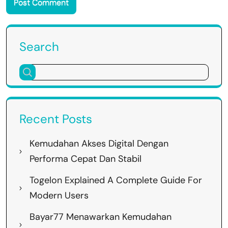
Search
Recent Posts
Kemudahan Akses Digital Dengan
Performa Cepat Dan Stabil
Togelon Explained A Complete Guide For
Modern Users
Bayar77 Menawarkan Kemudahan