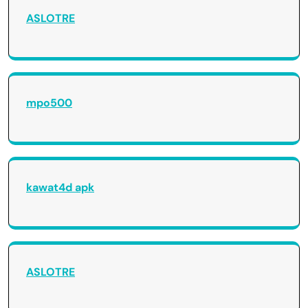
ASLOTRE
mpo500
kawat4d apk
ASLOTRE