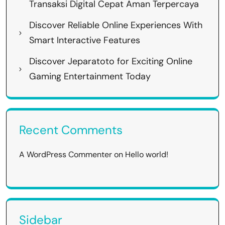
Transaksi Digital Cepat Aman Terpercaya
Discover Reliable Online Experiences With
Smart Interactive Features
Discover Jeparatoto for Exciting Online
Gaming Entertainment Today
Recent Comments
A WordPress Commenter
on
Hello world!
Sidebar