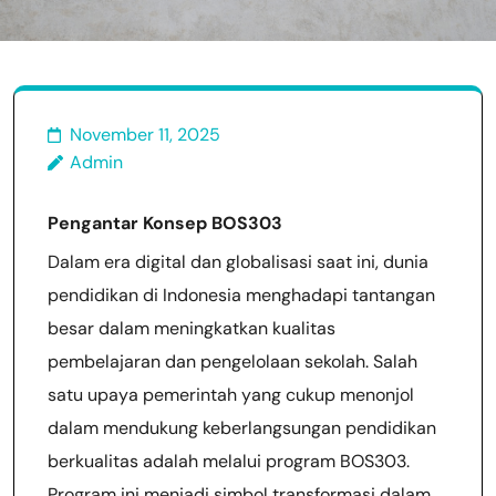
November 11, 2025
Admin
Pengantar Konsep BOS303
Dalam era digital dan globalisasi saat ini, dunia
pendidikan di Indonesia menghadapi tantangan
besar dalam meningkatkan kualitas
pembelajaran dan pengelolaan sekolah. Salah
satu upaya pemerintah yang cukup menonjol
dalam mendukung keberlangsungan pendidikan
berkualitas adalah melalui program BOS303.
Program ini menjadi simbol transformasi dalam