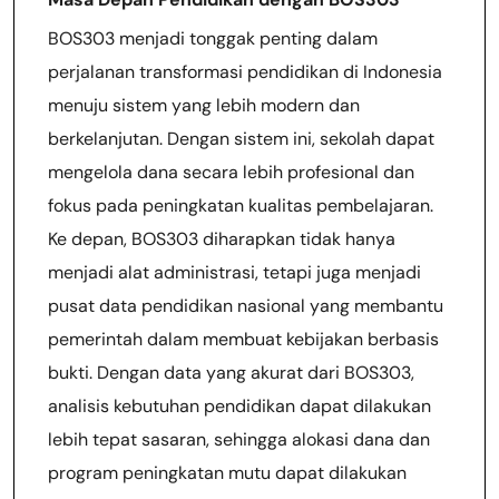
BOS303 menjadi tonggak penting dalam
perjalanan transformasi pendidikan di Indonesia
menuju sistem yang lebih modern dan
berkelanjutan. Dengan sistem ini, sekolah dapat
mengelola dana secara lebih profesional dan
fokus pada peningkatan kualitas pembelajaran.
Ke depan, BOS303 diharapkan tidak hanya
menjadi alat administrasi, tetapi juga menjadi
pusat data pendidikan nasional yang membantu
pemerintah dalam membuat kebijakan berbasis
bukti. Dengan data yang akurat dari BOS303,
analisis kebutuhan pendidikan dapat dilakukan
lebih tepat sasaran, sehingga alokasi dana dan
program peningkatan mutu dapat dilakukan