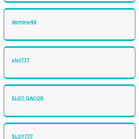
domino4d
slot777
SLOT GACOR
SLOT777