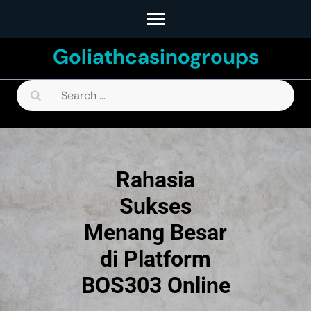
Skip
to
Goliathcasinogroups
content
(Press
Search
Enter)
for:
Rahasia
Sukses
Menang Besar
di Platform
BOS303 Online