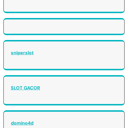
sniperslot
SLOT GACOR
domino4d