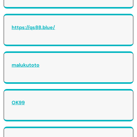
https://qs88.blue/
malukutoto
OK99