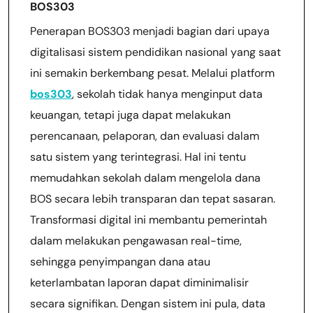
BOS303
Penerapan BOS303 menjadi bagian dari upaya
digitalisasi sistem pendidikan nasional yang saat
ini semakin berkembang pesat. Melalui platform
bos303
, sekolah tidak hanya menginput data
keuangan, tetapi juga dapat melakukan
perencanaan, pelaporan, dan evaluasi dalam
satu sistem yang terintegrasi. Hal ini tentu
memudahkan sekolah dalam mengelola dana
BOS secara lebih transparan dan tepat sasaran.
Transformasi digital ini membantu pemerintah
dalam melakukan pengawasan real-time,
sehingga penyimpangan dana atau
keterlambatan laporan dapat diminimalisir
secara signifikan. Dengan sistem ini pula, data