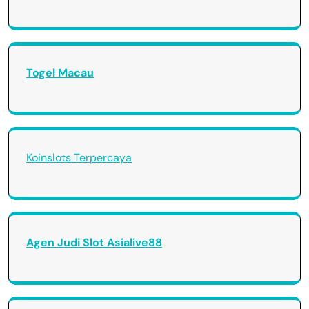
Togel Macau
Koinslots Terpercaya
Agen Judi Slot Asialive88