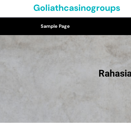
Skip
Goliathcasinogroups
to
content
Sample Page
(Press
Enter)
Rahasia