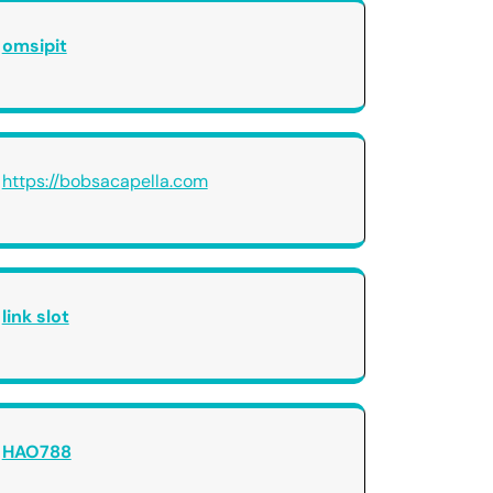
omsipit
https://bobsacapella.com
link slot
HAO788