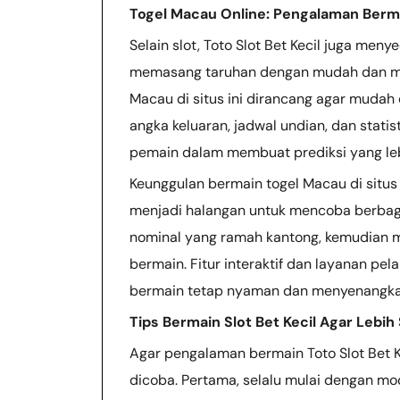
Togel Macau Online: Pengalaman Ber
Selain slot, Toto Slot Bet Kecil juga men
memasang taruhan dengan mudah dan mengi
Macau di situs ini dirancang agar mudah
angka keluaran, jadwal undian, dan stat
pemain dalam membuat prediksi yang leb
Keunggulan bermain togel Macau di situs in
menjadi halangan untuk mencoba berbagai
nominal yang ramah kantong, kemudian m
bermain. Fitur interaktif dan layanan p
bermain tetap nyaman dan menyenangka
Tips Bermain Slot Bet Kecil Agar Leb
Agar pengalaman bermain Toto Slot Bet K
dicoba. Pertama, selalu mulai dengan mod