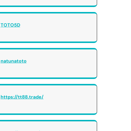
TOTO5D
natunatoto
https://tt88.trade/