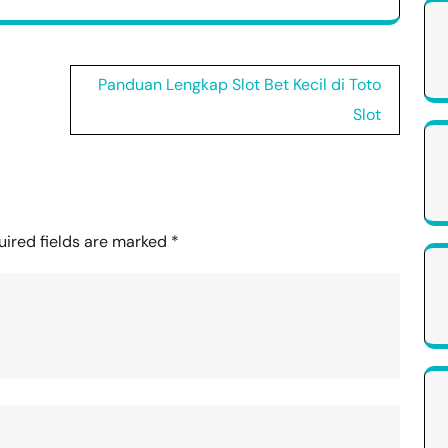
Panduan Lengkap Slot Bet Kecil di Toto
Slot
uired fields are marked
*