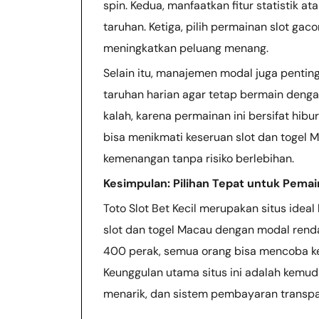
spin. Kedua, manfaatkan fitur statistik 
taruhan. Ketiga, pilih permainan slot gac
meningkatkan peluang menang.
Selain itu, manajemen modal juga pentin
taruhan harian agar tetap bermain denga
kalah, karena permainan ini bersifat hi
bisa menikmati keseruan slot dan togel 
kemenangan tanpa risiko berlebihan.
Kesimpulan: Pilihan Tepat untuk Pem
Toto Slot Bet Kecil merupakan situs idea
slot dan togel Macau dengan modal renda
400 perak, semua orang bisa mencoba 
Keunggulan utama situs ini adalah kemuda
menarik, dan sistem pembayaran transpa