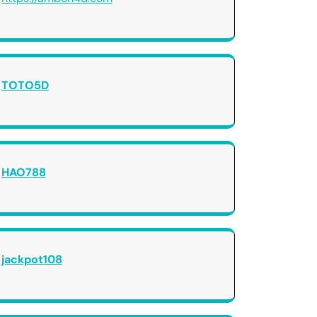
TOTO5D
HAO788
jackpot108