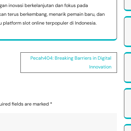
ngan inovasi berkelanjutan dan fokus pada
akan terus berkembang, menarik pemain baru, dan
platform slot online terpopuler di Indonesia.
Pecah404: Breaking Barriers in Digital
Innovation
uired fields are marked
*