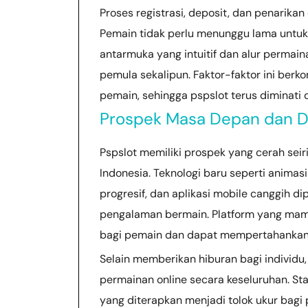
Proses registrasi, deposit, dan penarikan
Pemain tidak perlu menunggu lama untuk
antarmuka yang intuitif dan alur permai
pemula sekalipun. Faktor-faktor ini berk
pemain, sehingga pspslot terus diminati di
Prospek Masa Depan dan D
Pspslot memiliki prospek yang cerah seir
Indonesia. Teknologi baru seperti animasi 
progresif, dan aplikasi mobile canggih d
pengalaman bermain. Platform yang mamp
bagi pemain dan dapat mempertahankan 
Selain memberikan hiburan bagi individu,
permainan online secara keseluruhan. Sta
yang diterapkan menjadi tolok ukur bagi