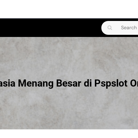
Search
for:
sia Menang Besar di Pspslot O