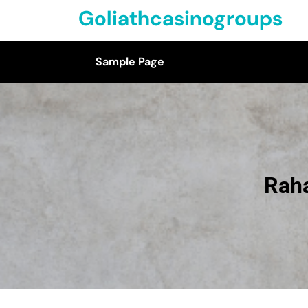
Skip
Goliathcasinogroups
to
content
Sample Page
(Press
Enter)
Raha