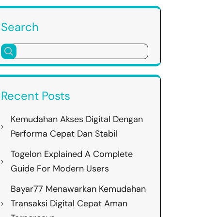
Search
Recent Posts
Kemudahan Akses Digital Dengan
Performa Cepat Dan Stabil
Togelon Explained A Complete
Guide For Modern Users
Bayar77 Menawarkan Kemudahan
Transaksi Digital Cepat Aman