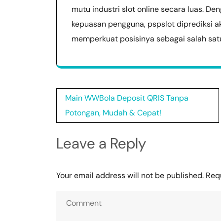
mutu industri slot online secara luas. De
kepuasan pengguna, pspslot diprediksi 
memperkuat posisinya sebagai salah satu 
Post
Main WWBola Deposit QRIS Tanpa
navigation
Potongan, Mudah & Cepat!
Leave a Reply
Your email address will not be published.
Req