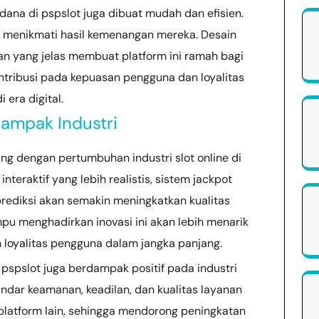
 dana di pspslot juga dibuat mudah dan efisien.
 menikmati hasil kemenangan mereka. Desain
nan yang jelas membuat platform ini ramah bagi
ontribusi pada kepuasan pengguna dan loyalitas
 era digital.
ampak Industri
ing dengan pertumbuhan industri slot online di
interaktif yang lebih realistis, sistem jackpot
iprediksi akan semakin meningkatkan kualitas
u menghadirkan inovasi ini akan lebih menarik
loyalitas pengguna dalam jangka panjang.
 pspslot juga berdampak positif pada industri
ndar keamanan, keadilan, dan kualitas layanan
 platform lain, sehingga mendorong peningkatan