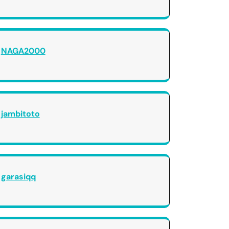
NAGA2000
jambitoto
garasiqq