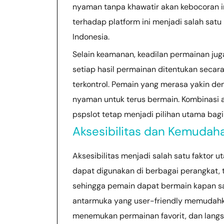
nyaman tanpa khawatir akan kebocoran i
terhadap platform ini menjadi salah satu 
Indonesia.
Selain keamanan, keadilan permainan jug
setiap hasil permainan ditentukan secara
terkontrol. Pemain yang merasa yakin den
nyaman untuk terus bermain. Kombinasi 
pspslot tetap menjadi pilihan utama bagi
Aksesibilitas dan Kemuda
Aksesibilitas menjadi salah satu faktor 
dapat digunakan di berbagai perangkat, 
sehingga pemain dapat bermain kapan saj
antarmuka yang user-friendly memudahk
menemukan permainan favorit, dan langs