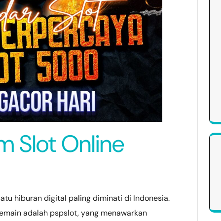
rm Slot Online
atu hiburan digital paling diminati di Indonesia.
 pemain adalah pspslot, yang menawarkan