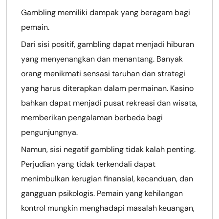
Gambling memiliki dampak yang beragam bagi
pemain.
Dari sisi positif, gambling dapat menjadi hiburan
yang menyenangkan dan menantang. Banyak
orang menikmati sensasi taruhan dan strategi
yang harus diterapkan dalam permainan. Kasino
bahkan dapat menjadi pusat rekreasi dan wisata,
memberikan pengalaman berbeda bagi
pengunjungnya.
Namun, sisi negatif gambling tidak kalah penting.
Perjudian yang tidak terkendali dapat
menimbulkan kerugian finansial, kecanduan, dan
gangguan psikologis. Pemain yang kehilangan
kontrol mungkin menghadapi masalah keuangan,