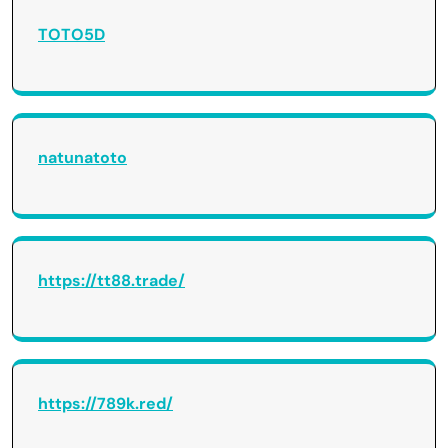
TOTO5D
natunatoto
https://tt88.trade/
https://789k.red/