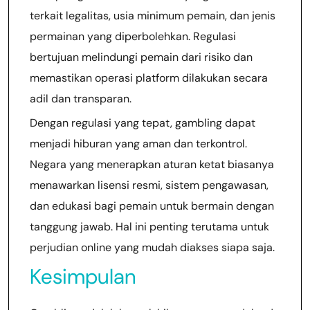
terkait legalitas, usia minimum pemain, dan jenis
permainan yang diperbolehkan. Regulasi
bertujuan melindungi pemain dari risiko dan
memastikan operasi platform dilakukan secara
adil dan transparan.
Dengan regulasi yang tepat, gambling dapat
menjadi hiburan yang aman dan terkontrol.
Negara yang menerapkan aturan ketat biasanya
menawarkan lisensi resmi, sistem pengawasan,
dan edukasi bagi pemain untuk bermain dengan
tanggung jawab. Hal ini penting terutama untuk
perjudian online yang mudah diakses siapa saja.
Kesimpulan