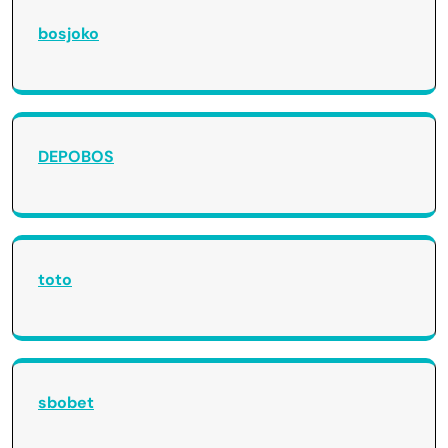
bosjoko
DEPOBOS
toto
sbobet