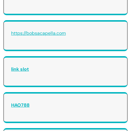
https://bobsacapella.com
link slot
HAO788