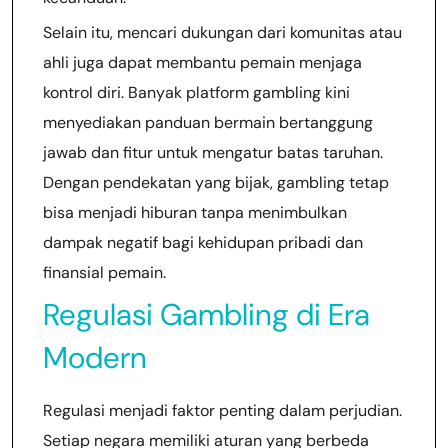
Selain itu, mencari dukungan dari komunitas atau
ahli juga dapat membantu pemain menjaga
kontrol diri. Banyak platform gambling kini
menyediakan panduan bermain bertanggung
jawab dan fitur untuk mengatur batas taruhan.
Dengan pendekatan yang bijak, gambling tetap
bisa menjadi hiburan tanpa menimbulkan
dampak negatif bagi kehidupan pribadi dan
finansial pemain.
Regulasi Gambling di Era
Modern
Regulasi menjadi faktor penting dalam perjudian.
Setiap negara memiliki aturan yang berbeda