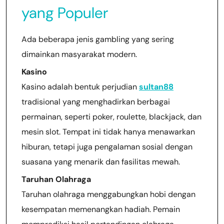
yang Populer
Ada beberapa jenis gambling yang sering
dimainkan masyarakat modern.
Kasino
Kasino adalah bentuk perjudian
sultan88
tradisional yang menghadirkan berbagai
permainan, seperti poker, roulette, blackjack, dan
mesin slot. Tempat ini tidak hanya menawarkan
hiburan, tetapi juga pengalaman sosial dengan
suasana yang menarik dan fasilitas mewah.
Taruhan Olahraga
Taruhan olahraga menggabungkan hobi dengan
kesempatan memenangkan hadiah. Pemain