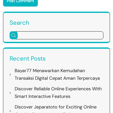
Search
Recent Posts
Bayar77 Menawarkan Kemudahan
Transaksi Digital Cepat Aman Terpercaya
Discover Reliable Online Experiences With
Smart Interactive Features
Discover Jeparatoto for Exciting Online