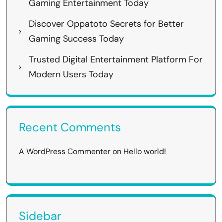
Gaming Entertainment Today
Discover Oppatoto Secrets for Better
Gaming Success Today
Trusted Digital Entertainment Platform For
Modern Users Today
Recent Comments
A WordPress Commenter
on
Hello world!
Sidebar