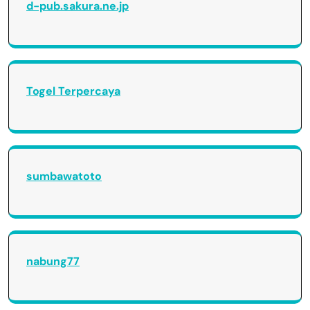
d-pub.sakura.ne.jp
Togel Terpercaya
sumbawatoto
nabung77