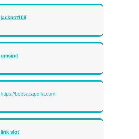
jackpot108
omsipit
https://bobsacapella.com
link slot