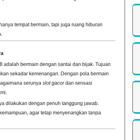
anya tempat bermain, tapi juga ruang hiburan
.
ya
 adalah bermain dengan santai dan bijak. Tujuan
ukan sekadar kemenangan. Dengan pola bermain
 bagaimana serunya
slot gacor
dan sensasi
mi.
knya dilakukan dengan penuh tanggung jawab.
s kemampuan, agar tetap menyenangkan tanpa