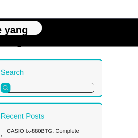
e yang
nangan
Search
Recent Posts
CASIO fx-880BTG: Complete