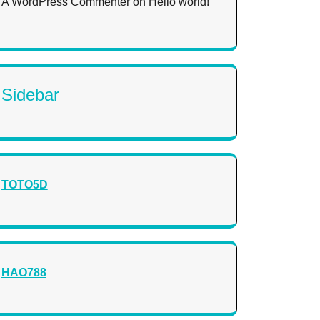
A WordPress Commenter
on
Hello world!
Sidebar
TOTO5D
HAO788