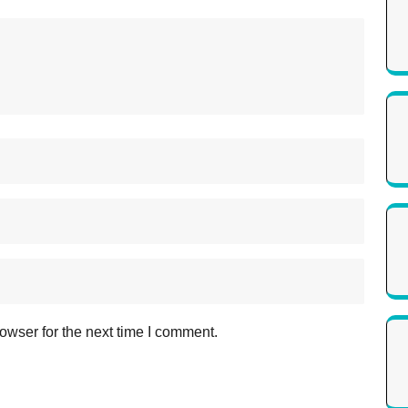
owser for the next time I comment.