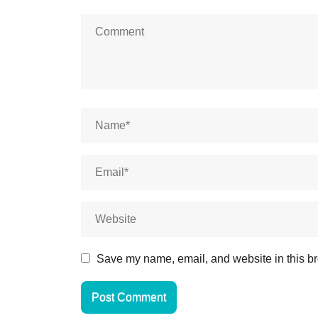
Save my name, email, and website in this br