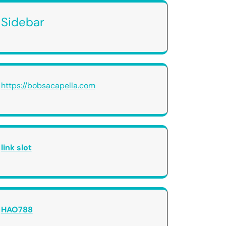
Sidebar
https://bobsacapella.com
link slot
HAO788