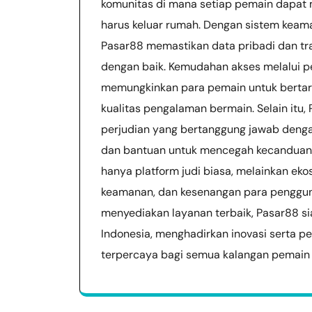
komunitas di mana setiap pemain dapat 
harus keluar rumah. Dengan sistem keama
Pasar88 memastikan data pribadi dan tra
dengan baik. Kemudahan akses melalui p
memungkinkan para pemain untuk bertar
kualitas pengalaman bermain. Selain itu
perjudian yang bertanggung jawab denga
dan bantuan untuk mencegah kecanduan 
hanya platform judi biasa, melainkan e
keamanan, dan kesenangan para penggun
menyediakan layanan terbaik, Pasar88 si
Indonesia, menghadirkan inovasi serta
terpercaya bagi semua kalangan pemain