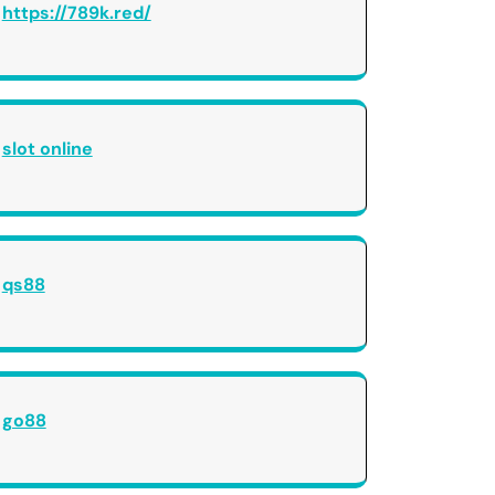
https://789k.red/
slot online
qs88
go88