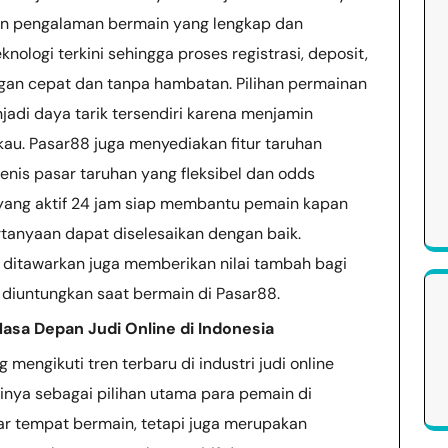
n pengalaman bermain yang lengkap dan
nologi terkini sehingga proses registrasi, deposit,
gan cepat dan tanpa hambatan. Pilihan permainan
jadi daya tarik tersendiri karena menjamin
kau. Pasar88 juga menyediakan fitur taruhan
enis pasar taruhan yang fleksibel dan odds
n yang aktif 24 jam siap membantu pemain kapan
rtanyaan dapat diselesaikan dengan baik.
ditawarkan juga memberikan nilai tambah bagi
diuntungkan saat bermain di Pasar88.
asa Depan Judi Online di Indonesia
mengikuti tren terbaru di industri judi online
ya sebagai pilihan utama para pemain di
dar tempat bermain, tetapi juga merupakan