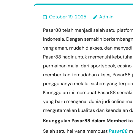
October 19, 2025
Admin
Pasar88 telah menjadi salah satu platform
Indonesia. Dengan semakin berkembangnya
yang aman, mudah diakses, dan menyedi
Pasar88 hadir untuk memenuhi kebutuha
permainan mulai dari sportsbook, casino 
memberikan kemudahan akses, Pasar88 
penggunanya melalui sistem yang terper
Keunggulan ini membuat Pasar88 semakin
yang baru mengenal dunia judi online m
mengutamakan kualitas dan keandalan d
Keunggulan Pasar88 dalam Memberika
Salah satu hal yang membuat
Pasar88
me