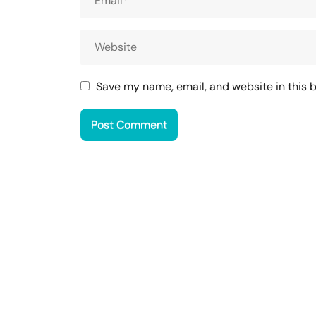
Save my name, email, and website in this 