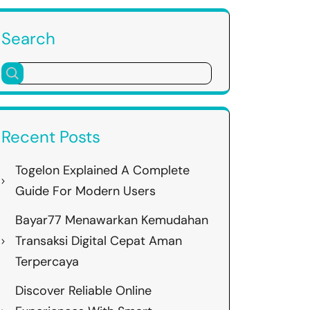
Search
Recent Posts
Togelon Explained A Complete
Guide For Modern Users
Bayar77 Menawarkan Kemudahan
Transaksi Digital Cepat Aman
Terpercaya
Discover Reliable Online