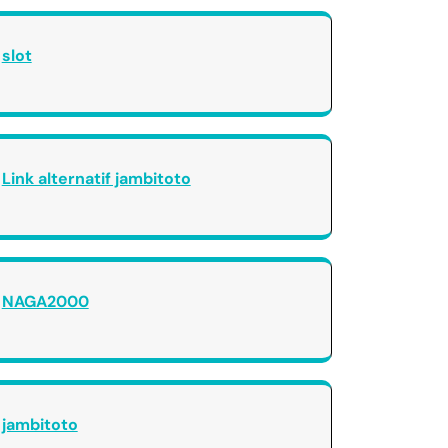
slot
Link alternatif jambitoto
NAGA2000
jambitoto