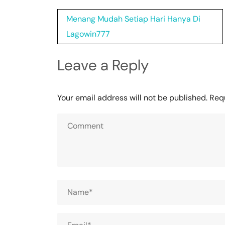
Post
Menang Mudah Setiap Hari Hanya Di
navigation
Lagowin777
Leave a Reply
Your email address will not be published.
Req