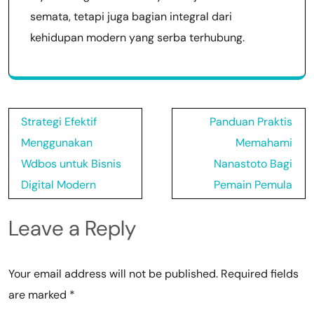
semata, tetapi juga bagian integral dari
kehidupan modern yang serba terhubung.
Post
Strategi Efektif
Panduan Praktis
navigation
Menggunakan
Memahami
Wdbos untuk Bisnis
Nanastoto Bagi
Digital Modern
Pemain Pemula
Leave a Reply
Your email address will not be published.
Required fields
are marked
*