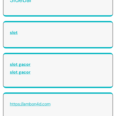
slot
slot gacor
slot gacor
https://ambon4d.com