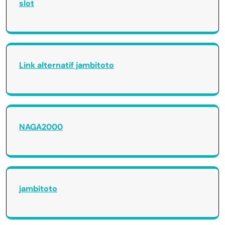
slot
Link alternatif jambitoto
NAGA2000
jambitoto