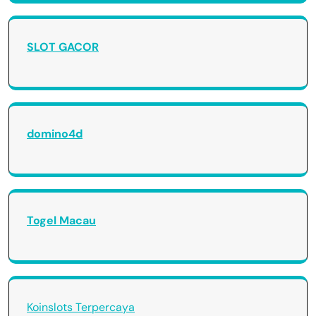
SLOT GACOR
domino4d
Togel Macau
Koinslots Terpercaya