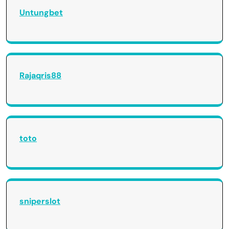
Untungbet
Rajaqris88
toto
sniperslot