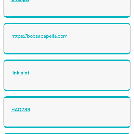
https://bobsacapella.com
link slot
HAO788