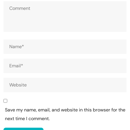
Save my name, email, and website in this browser for the
next time I comment.