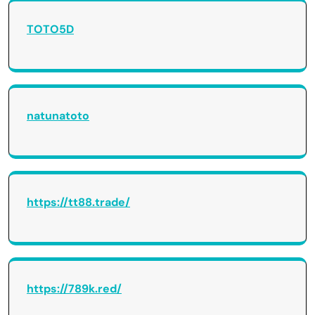
TOTO5D
natunatoto
https://tt88.trade/
https://789k.red/