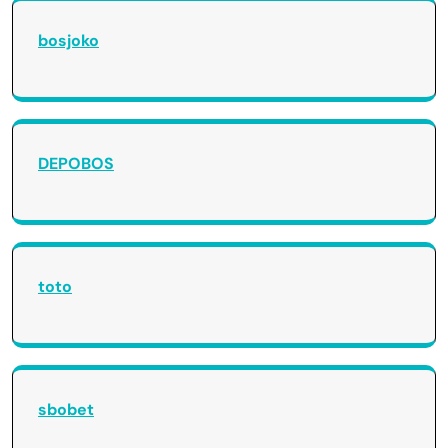
bosjoko
DEPOBOS
toto
sbobet