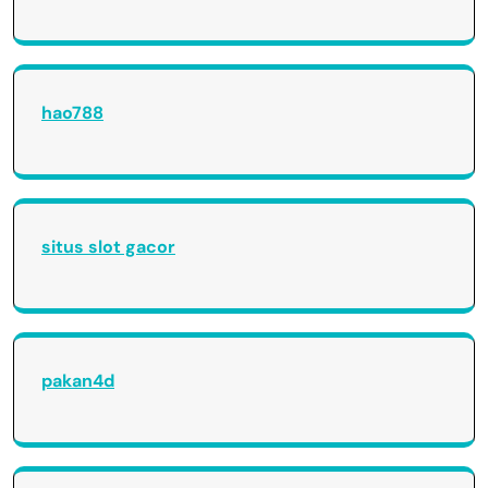
hao788
situs slot gacor
pakan4d