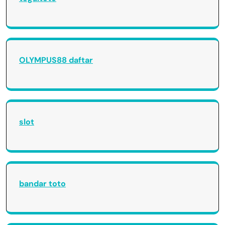
OLYMPUS88 daftar
slot
bandar toto