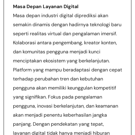
Masa Depan Layanan Digital
Masa depan industri digital diprediksi akan
semakin dinamis dengan hadirnya teknologi baru
seperti realitas virtual dan pengalaman imersif.
Kolaborasi antara pengembang, kreator konten,
dan komunitas pengguna menjadi kunci
menciptakan ekosistem yang berkelanjutan.
Platform yang mampu beradaptasi dengan cepat
terhadap perubahan tren dan kebutuhan
pengguna akan memiliki keunggulan kompetitif
yang signifikan. Fokus pada pengalaman
pengguna, inovasi berkelanjutan, dan keamanan
akan menjadi penentu keberhasilan jangka
panjang. Dengan pendekatan yang tepat,
layanan digital tidak hanya menjadi hiburan