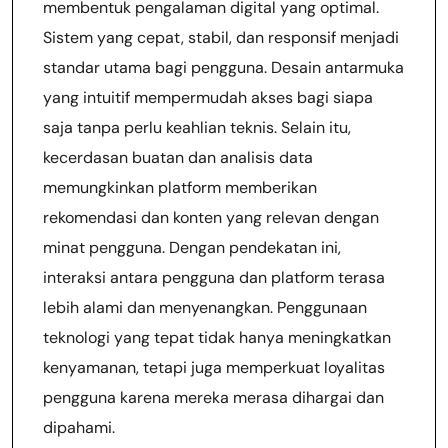
membentuk pengalaman digital yang optimal.
Sistem yang cepat, stabil, dan responsif menjadi
standar utama bagi pengguna. Desain antarmuka
yang intuitif mempermudah akses bagi siapa
saja tanpa perlu keahlian teknis. Selain itu,
kecerdasan buatan dan analisis data
memungkinkan platform memberikan
rekomendasi dan konten yang relevan dengan
minat pengguna. Dengan pendekatan ini,
interaksi antara pengguna dan platform terasa
lebih alami dan menyenangkan. Penggunaan
teknologi yang tepat tidak hanya meningkatkan
kenyamanan, tetapi juga memperkuat loyalitas
pengguna karena mereka merasa dihargai dan
dipahami.