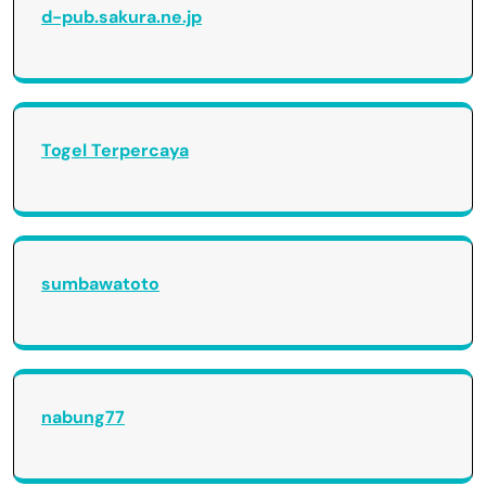
d-pub.sakura.ne.jp
Togel Terpercaya
sumbawatoto
nabung77