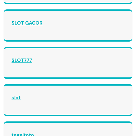
SLOT GACOR
SLOT777
slot
tegaltoto