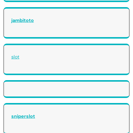
jambitoto
slot
sniperslot