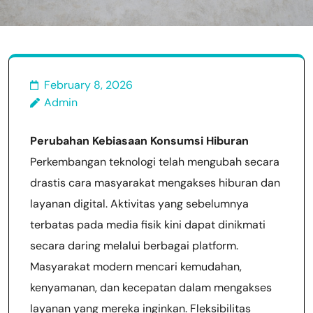
February 8, 2026
Admin
Perubahan Kebiasaan Konsumsi Hiburan
Perkembangan teknologi telah mengubah secara
drastis cara masyarakat mengakses hiburan dan
layanan digital. Aktivitas yang sebelumnya
terbatas pada media fisik kini dapat dinikmati
secara daring melalui berbagai platform.
Masyarakat modern mencari kemudahan,
kenyamanan, dan kecepatan dalam mengakses
layanan yang mereka inginkan. Fleksibilitas