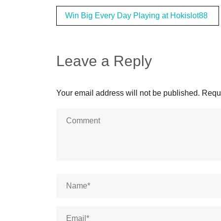
Post
Win Big Every Day Playing at Hokislot88
navigation
Leave a Reply
Your email address will not be published.
Requi