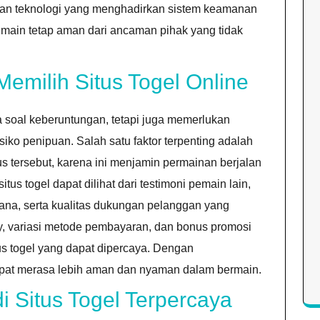
ngan teknologi yang menghadirkan sistem keamanan
main tetap aman dari ancaman pihak yang tidak
Memilih Situs Togel Online
a soal keberuntungan, tetapi juga memerlukan
siko penipuan. Salah satu faktor terpenting adalah
itus tersebut, karena ini menjamin permainan berjalan
situs togel dapat dilihat dari testimoni pemain lain,
ana, serta kualitas dukungan pelanggan yang
dly, variasi metode pembayaran, dan bonus promosi
tus togel yang dapat dipercaya. Dengan
dapat merasa lebih aman dan nyaman dalam bermain.
 Situs Togel Terpercaya