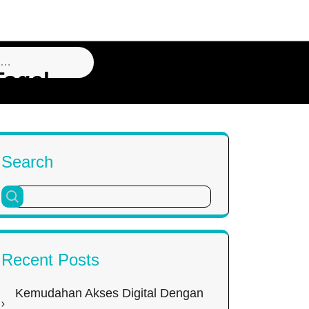
Togel
Search
Recent Posts
Kemudahan Akses Digital Dengan