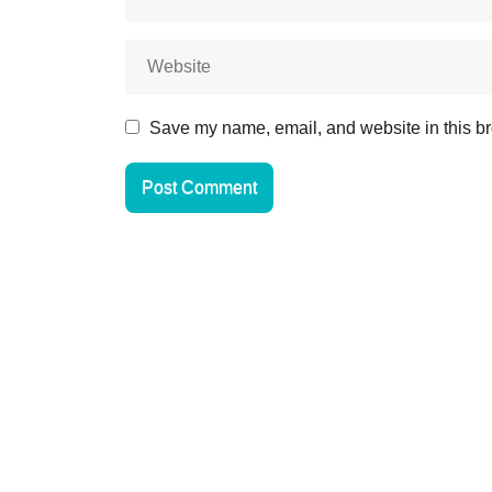
Save my name, email, and website in this br