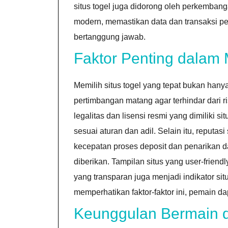
situs togel juga didorong oleh perkemba
modern, memastikan data dan transaksi pe
bertanggung jawab.
Faktor Penting dalam 
Memilih situs togel yang tepat bukan hany
pertimbangan matang agar terhindar dari ri
legalitas dan lisensi resmi yang dimiliki s
sesuai aturan dan adil. Selain itu, reputasi 
kecepatan proses deposit dan penarikan d
diberikan. Tampilan situs yang user-frien
yang transparan juga menjadi indikator si
memperhatikan faktor-faktor ini, pemain 
Keunggulan Bermain di