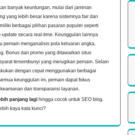
ikan banyak keuntungan, mulai dari jaminan
 yang lebih besar karena sistemnya fair dan
emiliki berbagai pilihan pasaran populer seperti
update secara real-time. Keunggulan lainnya
tu pemain menganalisis pola keluaran angka,
ng. Bonus dan promo yang ditawarkan situs
a syarat tersembunyi yang merugikan pemain. Selain
dilakukan dengan cepat menggunakan berbagai
mua keunggulan ini, pemain dapat fokus
 keamanan dan transparansi layanan.
ebih panjang lagi
hingga cocok untuk SEO blog.
ebih kaya kata kunci?