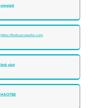
omsipit
https://bobsacapella.com
link slot
HAO788