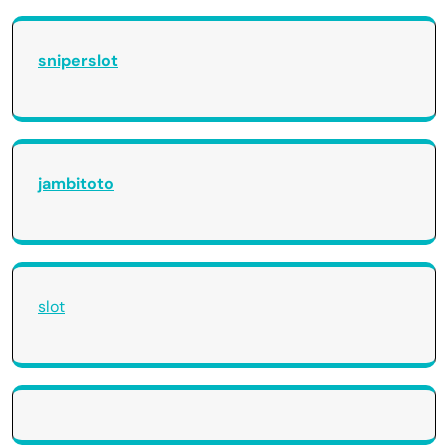
sniperslot
jambitoto
slot