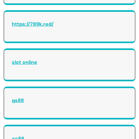
https://789k.red/
slot online
qs88
go88