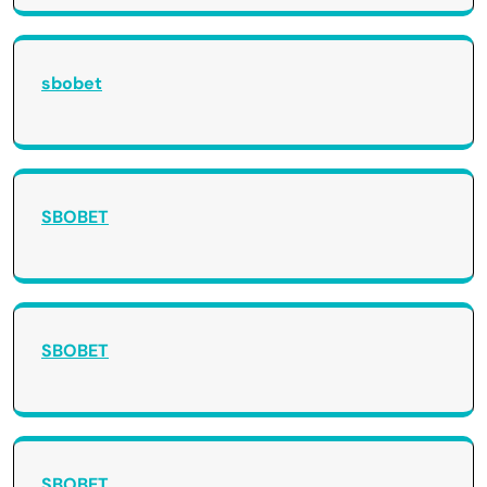
sbobet
SBOBET
SBOBET
SBOBET