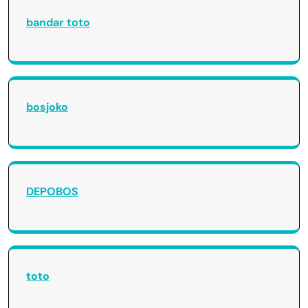
bandar toto
bosjoko
DEPOBOS
toto