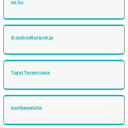
no hu
d-pub.sakura.ne.jp
Togel Terpercaya
sumbawatoto