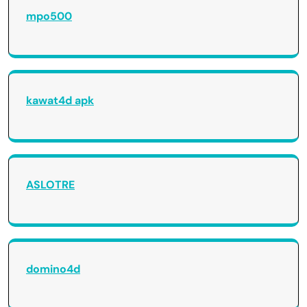
mpo500
kawat4d apk
ASLOTRE
domino4d