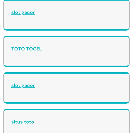
slot gacor
TOTO TOGEL
slot gacor
situs toto