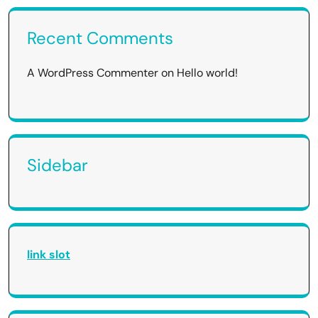
Recent Comments
A WordPress Commenter
on
Hello world!
Sidebar
link slot