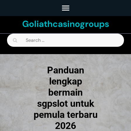
Skip
to
Goliathcasinogroups
content
(Press
Search
Enter)
for:
Panduan
lengkap
bermain
sgpslot untuk
pemula terbaru
2026