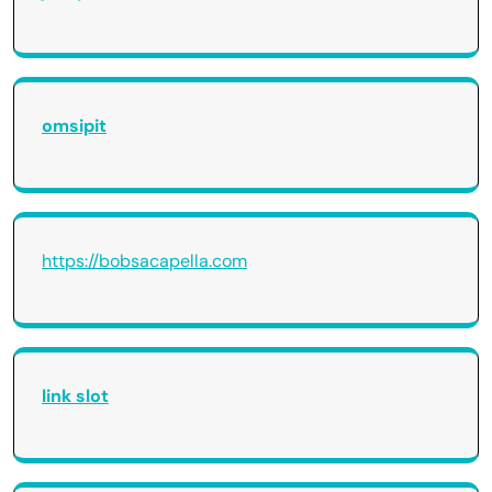
omsipit
https://bobsacapella.com
link slot