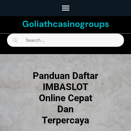
Skip
to
Goliathcasinogroups
content
(Press
Search
Enter)
for:
Panduan Daftar
IMBASLOT
Online Cepat
Dan
Terpercaya