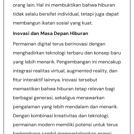
orang lain. Hal ini membuktikan bahwa hiburan
tidak selalu bersifat individual, tetapi juga dapat
membangun ikatan sosial yang kuat.
Inovasi dan Masa Depan Hiburan
Permainan digital terus berinovasi dengan
menghadirkan teknologi terbaru dan konsep baru
yang lebih menarik. Pengembangan ini mencakup
integrasi realitas virtual, augmented reality, dan
fitur interaktif lainnya. Inovasi tersebut
memastikan bahwa hiburan tetap relevan bagi
berbagai generasi, sekaligus menawarkan
pengalaman yang lebih mendalam dan menarik.
Dengan kombinasi kreativitas dan teknologi,
permainan modern memiliki potensi untuk terus
berkembang sambil mempertahankan esensi