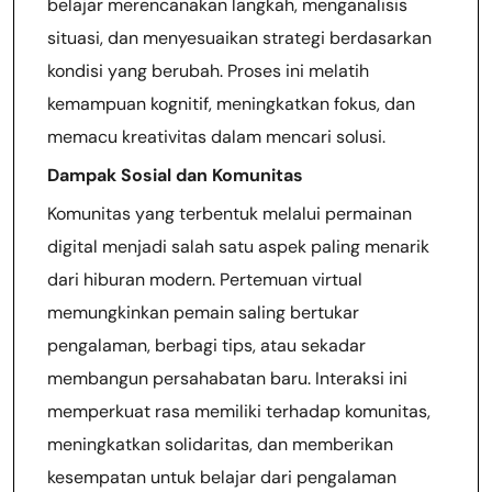
belajar merencanakan langkah, menganalisis
situasi, dan menyesuaikan strategi berdasarkan
kondisi yang berubah. Proses ini melatih
kemampuan kognitif, meningkatkan fokus, dan
memacu kreativitas dalam mencari solusi.
Dampak Sosial dan Komunitas
Komunitas yang terbentuk melalui permainan
digital menjadi salah satu aspek paling menarik
dari hiburan modern. Pertemuan virtual
memungkinkan pemain saling bertukar
pengalaman, berbagi tips, atau sekadar
membangun persahabatan baru. Interaksi ini
memperkuat rasa memiliki terhadap komunitas,
meningkatkan solidaritas, dan memberikan
kesempatan untuk belajar dari pengalaman