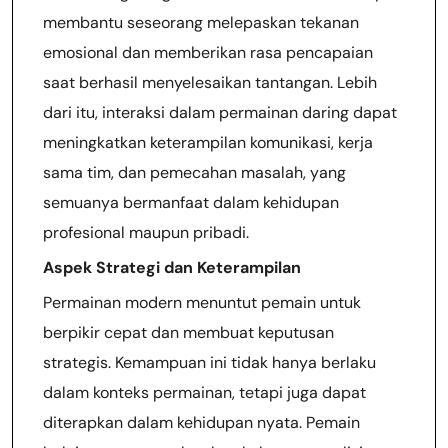
membantu seseorang melepaskan tekanan
emosional dan memberikan rasa pencapaian
saat berhasil menyelesaikan tantangan. Lebih
dari itu, interaksi dalam permainan daring dapat
meningkatkan keterampilan komunikasi, kerja
sama tim, dan pemecahan masalah, yang
semuanya bermanfaat dalam kehidupan
profesional maupun pribadi.
Aspek Strategi dan Keterampilan
Permainan modern menuntut pemain untuk
berpikir cepat dan membuat keputusan
strategis. Kemampuan ini tidak hanya berlaku
dalam konteks permainan, tetapi juga dapat
diterapkan dalam kehidupan nyata. Pemain