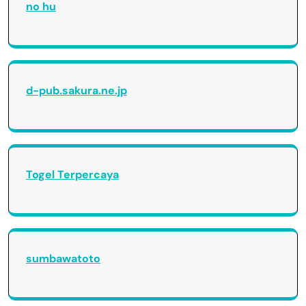
no hu
d-pub.sakura.ne.jp
Togel Terpercaya
sumbawatoto