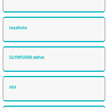
tegaltoto
OLYMPUS88 daftar
slot