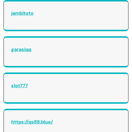
jambitoto
garasiqq
slot777
https://qs88.blue/