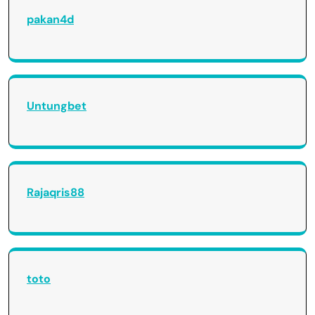
pakan4d
Untungbet
Rajaqris88
toto