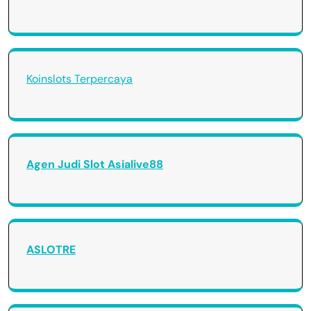
Koinslots Terpercaya
Agen Judi Slot Asialive88
ASLOTRE