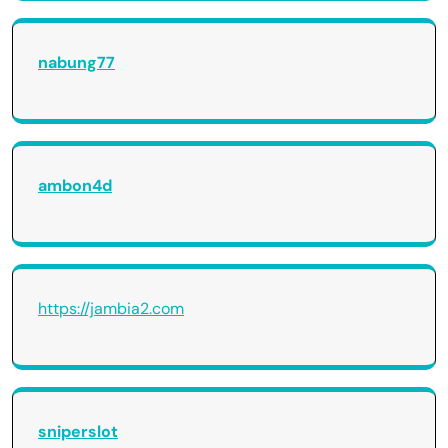
nabung77
ambon4d
https://jambia2.com
sniperslot