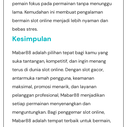
pemain fokus pada permainan tanpa menunggu
lama. Kemudahan ini membuat pengalaman
bermain slot online menjadi lebih nyaman dan
bebas stres.
Kesimpulan
Mabar88 adalah pilihan tepat bagi kamu yang
suka tantangan, kompetitif, dan ingin menang
terus di dunia slot online. Dengan slot gacor,
antarmuka ramah pengguna, keamanan
maksimal, promosi menarik, dan layanan
pelanggan profesional, Mabar88 menjadikan
setiap permainan menyenangkan dan
menguntungkan. Bagi penggemar slot online,
Mabar88 adalah tempat terbaik untuk bermain,