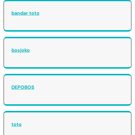
bandar toto
bosjoko
DEPOBOS
toto