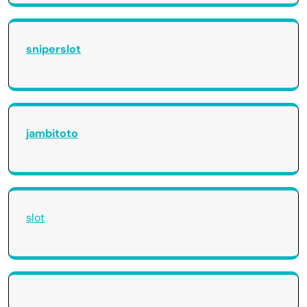
sniperslot
jambitoto
slot