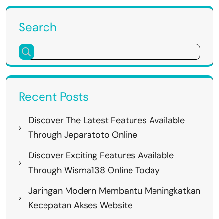
Search
Recent Posts
Discover The Latest Features Available
Through Jeparatoto Online
Discover Exciting Features Available
Through Wisma138 Online Today
Jaringan Modern Membantu Meningkatkan
Kecepatan Akses Website