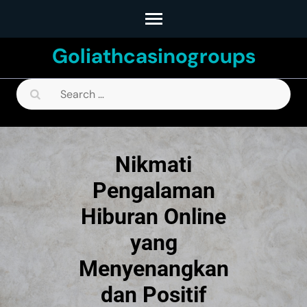
Skip
to
Goliathcasinogroups
content
(Press
Search
Enter)
for:
Nikmati
Pengalaman
Hiburan Online
yang
Menyenangkan
dan Positif