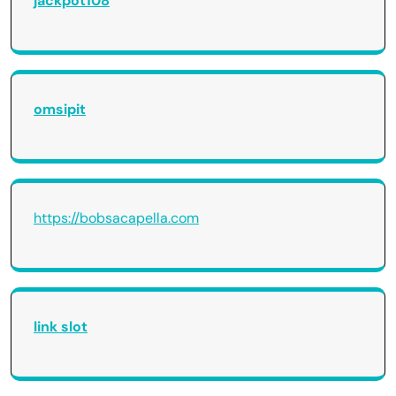
jackpot108
omsipit
https://bobsacapella.com
link slot