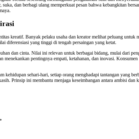
ar, suka, dan berbagi ulang memperkuat pesan bahwa kebangkitan bersa
 maya.
irasi
dentitas kreatif. Banyak pelaku usaha dan kreator melihat peluang untu
ai diferensiasi yang tinggi di tengah persaingan yang ketat.
han dan cinta. Nilai ini relevan untuk berbagai bidang, mulai dari pen
an menekankan pentingnya empati, ketahanan, dan inovasi. Konsumen m
alam kehidupan sehari-hari, setiap orang menghadapi tantangan yang ber
 kasih. Prinsip ini membantu menjaga keseimbangan antara ambisi dan k
*