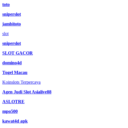
toto
sniperslot
jambitoto
slot
sniperslot
SLOT GACOR
domino4d
Togel Macau
Koinslots Terpercaya
Agen Judi Slot Asialive88
ASLOTRE
mpo500
kawat4d apk