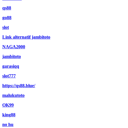
qs88
go88
slot
Link alternatif jambitoto
NAGA2000
jambitoto
garasiqq
slot777
https://qs88.blue/
malukutoto
OK99
king88
no hu