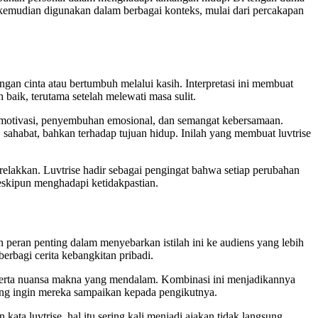
se kemudian digunakan dalam berbagai konteks, mulai dari percakapan
ngan cinta atau bertumbuh melalui kasih. Interpretasi ini membuat
baik, terutama setelah melewati masa sulit.
an motivasi, penyembuhan emosional, dan semangat kebersamaan.
, sahabat, bahkan terhadap tujuan hidup. Inilah yang membuat luvtrise
erelakkan. Luvtrise hadir sebagai pengingat bahwa setiap perubahan
meskipun menghadapi ketidakpastian.
 peran penting dalam menyebarkan istilah ini ke audiens yang lebih
berbagi cerita kebangkitan pribadi.
gat serta nuansa makna yang mendalam. Kombinasi ini menjadikannya
 yang ingin mereka sampaikan kepada pengikutnya.
ata luvtrise, hal itu sering kali menjadi ajakan tidak langsung