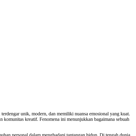
ena terdengar unik, modern, dan memiliki nuansa emosional yang kuat.
pun komunitas kreatif. Fenomena ini menunjukkan bagaimana sebuah
mbuhan personal dalam menghadapi tantangan hidup. Di tengah dunia