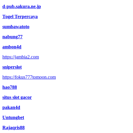
d-pub.sakura.ne.jp
Togel Terpercaya
sumbawatoto
nabung77
ambon4d
https://jambia2.com
sniperslot
https://fokus777tomoon.com
hao788
situs slot gacor
pakan4d
Untungbet
Rajaqris88