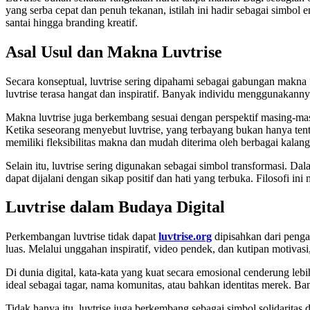
yang serba cepat dan penuh tekanan, istilah ini hadir sebagai simbol
santai hingga branding kreatif.
Asal Usul dan Makna Luvtrise
Secara konseptual, luvtrise sering dipahami sebagai gabungan makna “
luvtrise terasa hangat dan inspiratif. Banyak individu menggunakanny
Makna luvtrise juga berkembang sesuai dengan perspektif masing-masi
Ketika seseorang menyebut luvtrise, yang terbayang bukan hanya tentan
memiliki fleksibilitas makna dan mudah diterima oleh berbagai kalang
Selain itu, luvtrise sering digunakan sebagai simbol transformasi. 
dapat dijalani dengan sikap positif dan hati yang terbuka. Filosofi 
Luvtrise dalam Budaya Digital
Perkembangan luvtrise tidak dapat
luvtrise.org
dipisahkan dari penga
luas. Melalui unggahan inspiratif, video pendek, dan kutipan motivasi
Di dunia digital, kata-kata yang kuat secara emosional cenderung le
ideal sebagai tagar, nama komunitas, atau bahkan identitas merek. B
Tidak hanya itu, luvtrise juga berkembang sebagai simbol solidaritas 