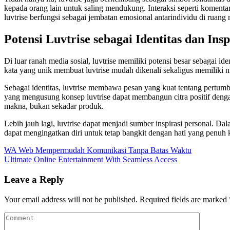
kepada orang lain untuk saling mendukung. Interaksi seperti koment
luvtrise berfungsi sebagai jembatan emosional antarindividu di ruang
Potensi Luvtrise sebagai Identitas dan Insp
Di luar ranah media sosial, luvtrise memiliki potensi besar sebagai i
kata yang unik membuat luvtrise mudah dikenali sekaligus memiliki nil
Sebagai identitas, luvtrise membawa pesan yang kuat tentang pertumbu
yang mengusung konsep luvtrise dapat membangun citra positif deng
makna, bukan sekadar produk.
Lebih jauh lagi, luvtrise dapat menjadi sumber inspirasi personal. D
dapat mengingatkan diri untuk tetap bangkit dengan hati yang penuh
Post
WA Web Mempermudah Komunikasi Tanpa Batas Waktu
Ultimate Online Entertainment With Seamless Access
navigation
Leave a Reply
Your email address will not be published.
Required fields are marked
Comment