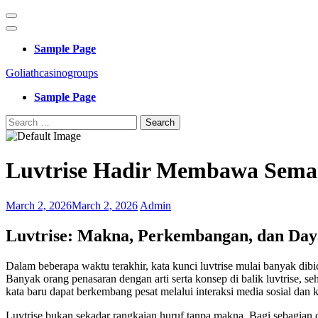
Skip
to
content
Sample Page
(Press
Enter)
Goliathcasinogroups
Sample Page
Search
for:
Luvtrise Hadir Membawa Sema
March 2, 2026
March 2, 2026
Admin
Luvtrise: Makna, Perkembangan, dan Daya
Dalam beberapa waktu terakhir, kata kunci luvtrise mulai banyak dibic
Banyak orang penasaran dengan arti serta konsep di balik luvtrise
kata baru dapat berkembang pesat melalui interaksi media sosial dan 
Luvtrise bukan sekadar rangkaian huruf tanpa makna. Bagi sebagian 