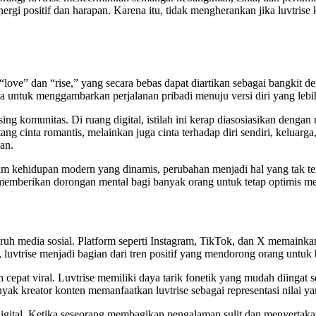
 energi positif dan harapan. Karena itu, tidak mengherankan jika luvtri
love” dan “rise,” yang secara bebas dapat diartikan sebagai bangkit de
a untuk menggambarkan perjalanan pribadi menuju versi diri yang lebih 
ng komunitas. Di ruang digital, istilah ini kerap diasosiasikan deng
g cinta romantis, melainkan juga cinta terhadap diri sendiri, keluarga
an.
Dalam kehidupan modern yang dinamis, perubahan menjadi hal yang tak t
ini memberikan dorongan mental bagi banyak orang untuk tetap optimis 
ruh media sosial. Platform seperti Instagram, TikTok, dan X memainkan
, luvtrise menjadi bagian dari tren positif yang mendorong orang untuk 
bih cepat viral. Luvtrise memiliki daya tarik fonetik yang mudah diin
anyak kreator konten memanfaatkan luvtrise sebagai representasi nilai
digital. Ketika seseorang membagikan pengalaman sulit dan menyertakan k