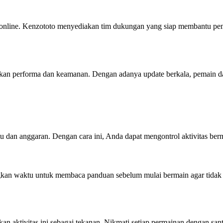
m online. Kenzototo menyediakan tim dukungan yang siap membantu pe
tkan performa dan keamanan. Dengan adanya update berkala, pemain d
 dan anggaran. Dengan cara ini, Anda dapat mengontrol aktivitas berma
angkan waktu untuk membaca panduan sebelum mulai bermain agar tid
an aktivitas ini sebagai tekanan. Nikmati setiap permainan dengan san