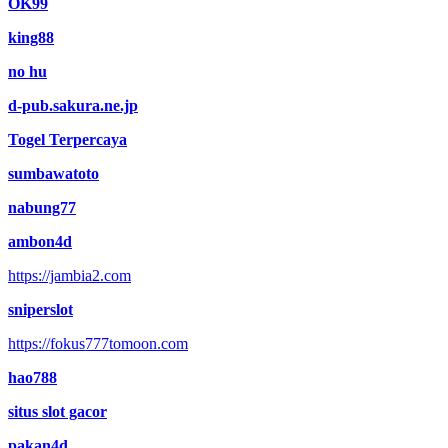
OK99
king88
no hu
d-pub.sakura.ne.jp
Togel Terpercaya
sumbawatoto
nabung77
ambon4d
https://jambia2.com
sniperslot
https://fokus777tomoon.com
hao788
situs slot gacor
pakan4d