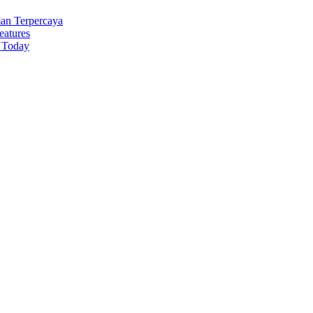
an Terpercaya
eatures
t Today