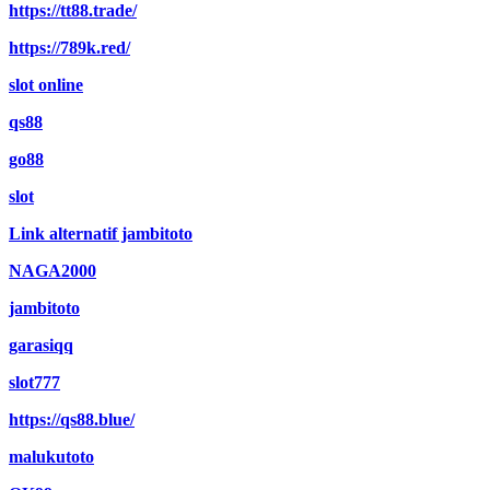
https://tt88.trade/
https://789k.red/
slot online
qs88
go88
slot
Link alternatif jambitoto
NAGA2000
jambitoto
garasiqq
slot777
https://qs88.blue/
malukutoto