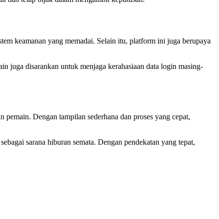
stem keamanan yang memadai. Selain itu, platform ini juga berupaya
in juga disarankan untuk menjaga kerahasiaan data login masing-
 pemain. Dengan tampilan sederhana dan proses yang cepat,
 sebagai sarana hiburan semata. Dengan pendekatan yang tepat,