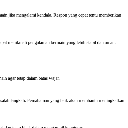
main jika mengalami kendala. Respon yang cepat tentu memberikan
apat menikmati pengalaman bermain yang lebih stabil dan aman.
in agar tetap dalam batas wajar.
ak salah langkah. Pemahaman yang baik akan membantu meningkatkan
tai dan tetap bijak dalam mengambil keputusan.