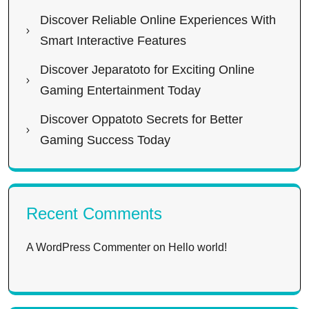
Discover Reliable Online Experiences With
Smart Interactive Features
Discover Jeparatoto for Exciting Online
Gaming Entertainment Today
Discover Oppatoto Secrets for Better
Gaming Success Today
Recent Comments
A WordPress Commenter
on
Hello world!