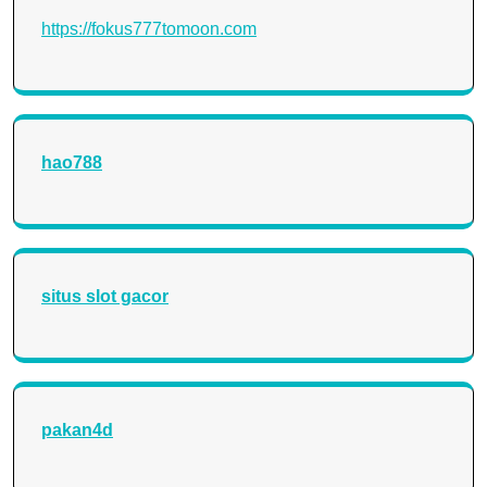
https://fokus777tomoon.com
hao788
situs slot gacor
pakan4d