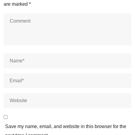
are marked
*
Save my name, email, and website in this browser for the