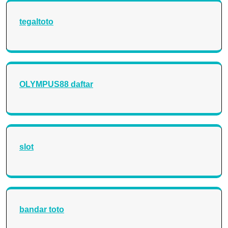
tegaltoto
OLYMPUS88 daftar
slot
bandar toto