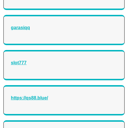
garasiqq
slot777
https://qs88.blue/