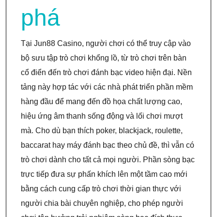
phá
Tại Jun88 Casino, người chơi có thể truy cập vào
bộ sưu tập trò chơi khổng lồ, từ trò chơi trên bàn
cổ điển đến trò chơi đánh bạc video hiện đại. Nền
tảng này hợp tác với các nhà phát triển phần mềm
hàng đầu để mang đến đồ họa chất lượng cao,
hiệu ứng âm thanh sống động và lối chơi mượt
mà. Cho dù bạn thích poker, blackjack, roulette,
baccarat hay máy đánh bạc theo chủ đề, thì vẫn có
trò chơi dành cho tất cả mọi người. Phần sòng bạc
trực tiếp đưa sự phấn khích lên một tầm cao mới
bằng cách cung cấp trò chơi thời gian thực với
người chia bài chuyên nghiệp, cho phép người