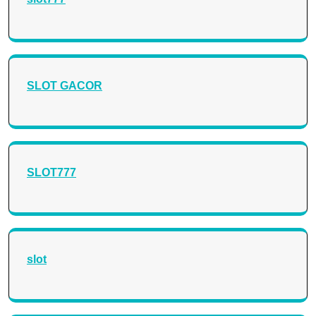
SLOT GACOR
SLOT777
slot