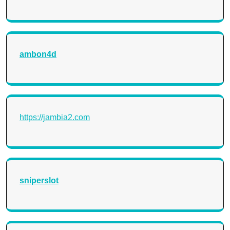
ambon4d
https://jambia2.com
sniperslot