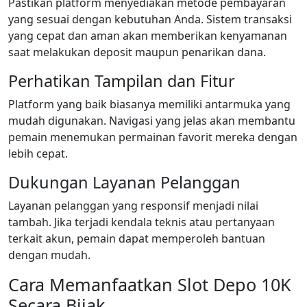
Pastikan platform menyediakan metode pembayaran
yang sesuai dengan kebutuhan Anda. Sistem transaksi
yang cepat dan aman akan memberikan kenyamanan
saat melakukan deposit maupun penarikan dana.
Perhatikan Tampilan dan Fitur
Platform yang baik biasanya memiliki antarmuka yang
mudah digunakan. Navigasi yang jelas akan membantu
pemain menemukan permainan favorit mereka dengan
lebih cepat.
Dukungan Layanan Pelanggan
Layanan pelanggan yang responsif menjadi nilai
tambah. Jika terjadi kendala teknis atau pertanyaan
terkait akun, pemain dapat memperoleh bantuan
dengan mudah.
Cara Memanfaatkan Slot Depo 10K
Secara Bijak