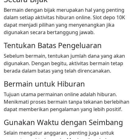
Bermain dengan bijak merupakan hal yang penting
dalam setiap aktivitas hiburan online. Slot depo 10K
dapat menjadi pilihan yang menyenangkan jika
digunakan secara bertanggung jawab.
Tentukan Batas Pengeluaran
Sebelum bermain, tentukan jumlah dana yang akan
digunakan. Dengan begitu, aktivitas bermain tetap
berada dalam batas yang telah direncanakan.
Bermain untuk Hiburan
Tujuan utama permainan online adalah hiburan.
Menikmati proses bermain tanpa tekanan berlebihan
dapat memberikan pengalaman yang lebih positif.
Gunakan Waktu dengan Seimbang
Selain mengatur anggaran, penting juga untuk