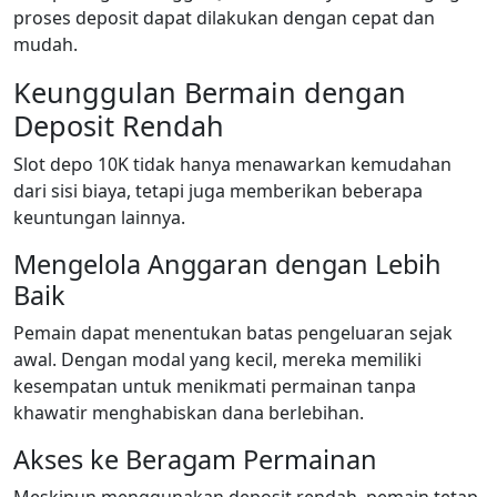
proses deposit dapat dilakukan dengan cepat dan
mudah.
Keunggulan Bermain dengan
Deposit Rendah
Slot depo 10K tidak hanya menawarkan kemudahan
dari sisi biaya, tetapi juga memberikan beberapa
keuntungan lainnya.
Mengelola Anggaran dengan Lebih
Baik
Pemain dapat menentukan batas pengeluaran sejak
awal. Dengan modal yang kecil, mereka memiliki
kesempatan untuk menikmati permainan tanpa
khawatir menghabiskan dana berlebihan.
Akses ke Beragam Permainan
Meskipun menggunakan deposit rendah, pemain tetap