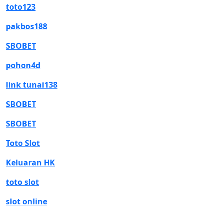
toto123
pakbos188
SBOBET
pohon4d
link tunai138
SBOBET
SBOBET
Toto Slot
Keluaran HK
toto slot
slot online