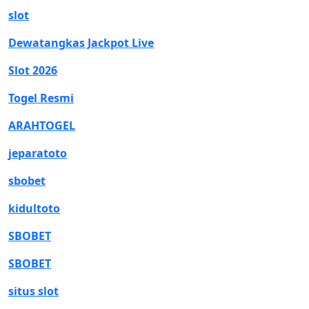
slot
Dewatangkas Jackpot Live
Slot 2026
Togel Resmi
ARAHTOGEL
jeparatoto
sbobet
kidultoto
SBOBET
SBOBET
situs slot