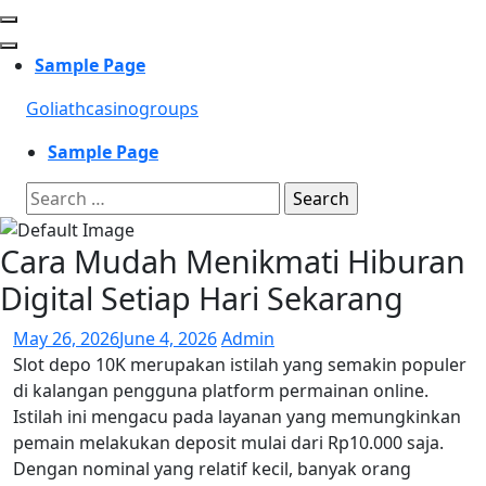
Skip
to
content
Sample Page
(Press
Goliathcasinogroups
Enter)
Sample Page
Search
for:
Cara Mudah Menikmati Hiburan
Digital Setiap Hari Sekarang
May 26, 2026
June 4, 2026
Admin
Slot depo 10K merupakan istilah yang semakin populer
di kalangan pengguna platform permainan online.
Istilah ini mengacu pada layanan yang memungkinkan
pemain melakukan deposit mulai dari Rp10.000 saja.
Dengan nominal yang relatif kecil, banyak orang