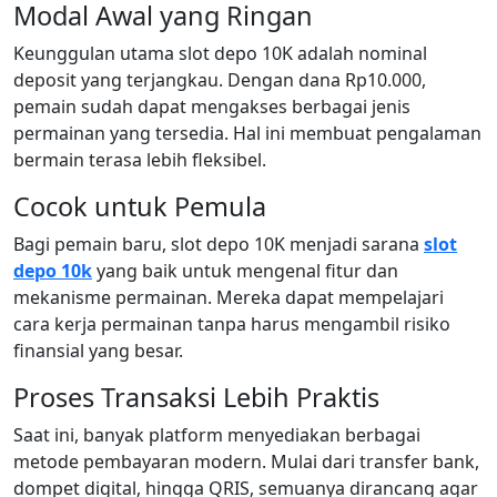
Modal Awal yang Ringan
Keunggulan utama slot depo 10K adalah nominal
deposit yang terjangkau. Dengan dana Rp10.000,
pemain sudah dapat mengakses berbagai jenis
permainan yang tersedia. Hal ini membuat pengalaman
bermain terasa lebih fleksibel.
Cocok untuk Pemula
Bagi pemain baru, slot depo 10K menjadi sarana
slot
depo 10k
yang baik untuk mengenal fitur dan
mekanisme permainan. Mereka dapat mempelajari
cara kerja permainan tanpa harus mengambil risiko
finansial yang besar.
Proses Transaksi Lebih Praktis
Saat ini, banyak platform menyediakan berbagai
metode pembayaran modern. Mulai dari transfer bank,
dompet digital, hingga QRIS, semuanya dirancang agar