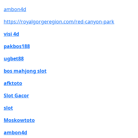
ambon4d
https://royalgorgeregion.com/red-canyon-park
visi 4d
pakbos188
ugbet88
bos mahjong slot
afktoto
Slot Gacor
slot
Moskowtoto
ambon4d