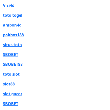
Visi4d
toto togel
ambon4d
pakbos188
situs toto
SBOBET
SBOBET88
toto slot
slot88
slot gacor
SBOBET