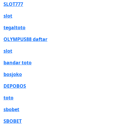
SLOT777
slot
tegaltoto
OLYMPUS88 daftar
slot
bandar toto
bosjoko
DEPOBOS
toto
sbobet
SBOBET