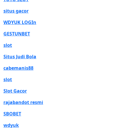
situs gacor
WDYUK LOGIn
GESTUNBET
slot
Situs Judi Bola
cabemanis88
slot
Slot Gacor
rajabandot resmi
SBOBET
wdyuk