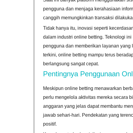
pengguna dan menjaga kerahasiaan informa
canggih memungkinkan transaksi dilakuka
Tidak hanya itu, inovasi seperti kecerdasa
dalam industri online betting. Teknologi
pengguna dan memberikan layanan yang l
terkini, online betting mampu terus berada
berlangsung sangat cepat.
Pentingnya Penggunaan Onli
Meskipun online betting menawarkan berb
perlu mengelola aktivitas mereka secara 
anggaran yang jelas dapat membantu men
jawab sehari-hari. Pendekatan yang tere
positif.