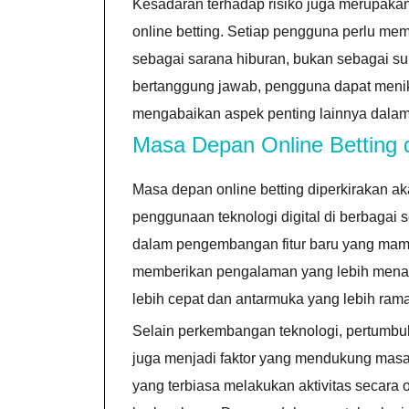
Kesadaran terhadap risiko juga merupak
online betting. Setiap pengguna perlu me
sebagai sarana hiburan, bukan sebagai s
bertanggung jawab, pengguna dapat menikm
mengabaikan aspek penting lainnya dala
Masa Depan Online Betting d
Masa depan online betting diperkirakan a
penggunaan teknologi digital di berbagai s
dalam pengembangan fitur baru yang mamp
memberikan pengalaman yang lebih menarik
lebih cepat dan antarmuka yang lebih ram
Selain perkembangan teknologi, pertumbuh
juga menjadi faktor yang mendukung masa
yang terbiasa melakukan aktivitas secara o