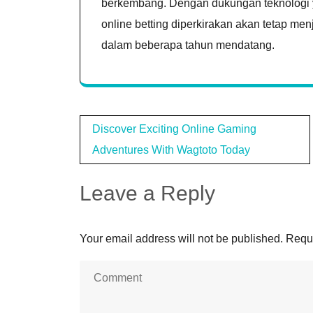
berkembang. Dengan dukungan teknologi y
online betting diperkirakan akan tetap menj
dalam beberapa tahun mendatang.
Post
Discover Exciting Online Gaming
navigation
Adventures With Wagtoto Today
Leave a Reply
Your email address will not be published.
Requi