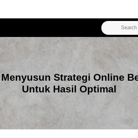
Search
for:
 Menyusun Strategi Online Be
Untuk Hasil Optimal