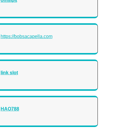
omsipit
https://bobsacapella.com
link slot
HAO788