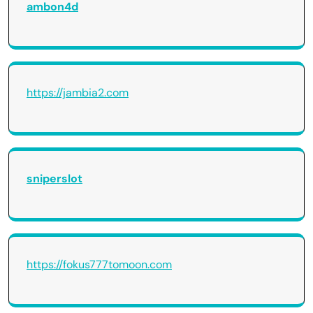
ambon4d
https://jambia2.com
sniperslot
https://fokus777tomoon.com