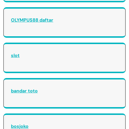
OLYMPUS88 daftar
slot
bandar toto
bosjoko