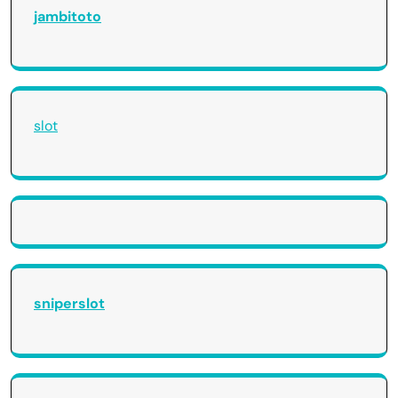
jambitoto
slot
sniperslot