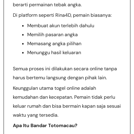
berarti permainan tebak angka.
Di platform seperti Rina4D, pemain biasanya:
Membuat akun terlebih dahulu
Memilih pasaran angka
Memasang angka pilihan
Menunggu hasil keluaran
Semua proses ini dilakukan secara online tanpa
harus bertemu langsung dengan pihak lain.
Keunggulan utama togel online adalah
kemudahan dan kecepatan. Pemain tidak perlu
keluar rumah dan bisa bermain kapan saja sesuai
waktu yang tersedia.
Apa Itu Bandar Totomacau?