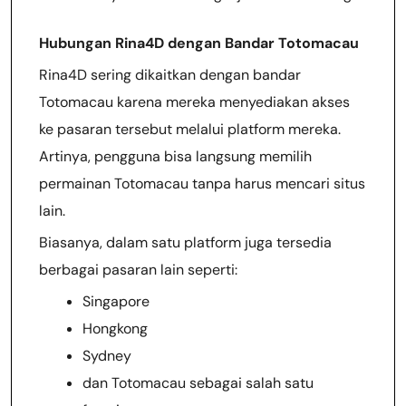
Hubungan Rina4D dengan Bandar Totomacau
Rina4D sering dikaitkan dengan bandar
Totomacau karena mereka menyediakan akses
ke pasaran tersebut melalui platform mereka.
Artinya, pengguna bisa langsung memilih
permainan Totomacau tanpa harus mencari situs
lain.
Biasanya, dalam satu platform juga tersedia
berbagai pasaran lain seperti:
Singapore
Hongkong
Sydney
dan Totomacau sebagai salah satu