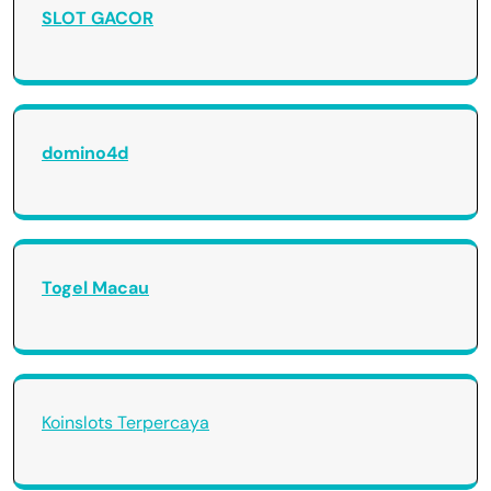
SLOT GACOR
domino4d
Togel Macau
Koinslots Terpercaya