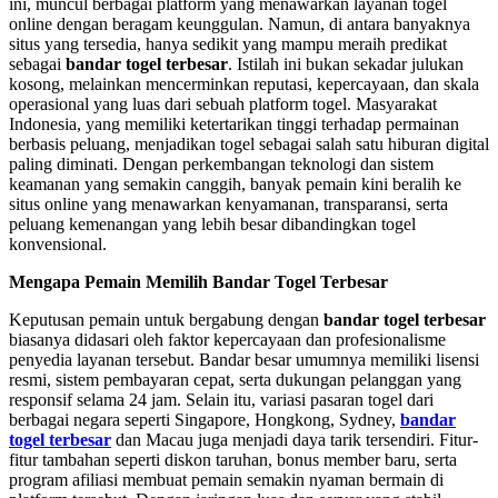
ini, muncul berbagai platform yang menawarkan layanan togel
online dengan beragam keunggulan. Namun, di antara banyaknya
situs yang tersedia, hanya sedikit yang mampu meraih predikat
sebagai
bandar togel terbesar
. Istilah ini bukan sekadar julukan
kosong, melainkan mencerminkan reputasi, kepercayaan, dan skala
operasional yang luas dari sebuah platform togel. Masyarakat
Indonesia, yang memiliki ketertarikan tinggi terhadap permainan
berbasis peluang, menjadikan togel sebagai salah satu hiburan digital
paling diminati. Dengan perkembangan teknologi dan sistem
keamanan yang semakin canggih, banyak pemain kini beralih ke
situs online yang menawarkan kenyamanan, transparansi, serta
peluang kemenangan yang lebih besar dibandingkan togel
konvensional.
Mengapa Pemain Memilih Bandar Togel Terbesar
Keputusan pemain untuk bergabung dengan
bandar togel terbesar
biasanya didasari oleh faktor kepercayaan dan profesionalisme
penyedia layanan tersebut. Bandar besar umumnya memiliki lisensi
resmi, sistem pembayaran cepat, serta dukungan pelanggan yang
responsif selama 24 jam. Selain itu, variasi pasaran togel dari
berbagai negara seperti Singapore, Hongkong, Sydney,
bandar
togel terbesar
dan Macau juga menjadi daya tarik tersendiri. Fitur-
fitur tambahan seperti diskon taruhan, bonus member baru, serta
program afiliasi membuat pemain semakin nyaman bermain di