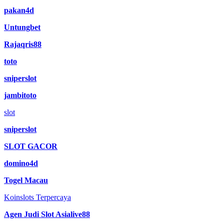
pakan4d
Untungbet
Rajaqris88
toto
sniperslot
jambitoto
slot
sniperslot
SLOT GACOR
domino4d
Togel Macau
Koinslots Terpercaya
Agen Judi Slot Asialive88