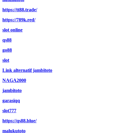
https://tt88.trade/
https://789k.red/
slot online
qs88
go88
slot
Link alternatif jambitoto
NAGA2000
jambitoto
garasiqq
slot777
https://qs88.blue/
malukutoto