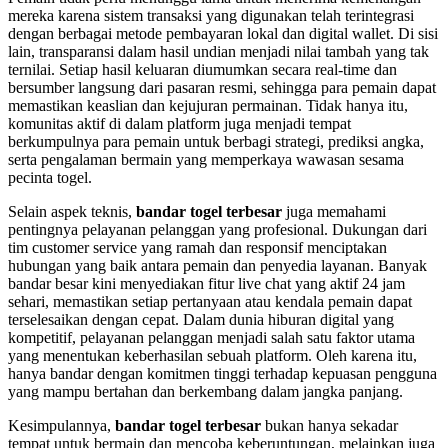
mereka karena sistem transaksi yang digunakan telah terintegrasi
dengan berbagai metode pembayaran lokal dan digital wallet. Di sisi
lain, transparansi dalam hasil undian menjadi nilai tambah yang tak
ternilai. Setiap hasil keluaran diumumkan secara real-time dan
bersumber langsung dari pasaran resmi, sehingga para pemain dapat
memastikan keaslian dan kejujuran permainan. Tidak hanya itu,
komunitas aktif di dalam platform juga menjadi tempat
berkumpulnya para pemain untuk berbagi strategi, prediksi angka,
serta pengalaman bermain yang memperkaya wawasan sesama
pecinta togel.
Selain aspek teknis,
bandar togel terbesar
juga memahami
pentingnya pelayanan pelanggan yang profesional. Dukungan dari
tim customer service yang ramah dan responsif menciptakan
hubungan yang baik antara pemain dan penyedia layanan. Banyak
bandar besar kini menyediakan fitur live chat yang aktif 24 jam
sehari, memastikan setiap pertanyaan atau kendala pemain dapat
terselesaikan dengan cepat. Dalam dunia hiburan digital yang
kompetitif, pelayanan pelanggan menjadi salah satu faktor utama
yang menentukan keberhasilan sebuah platform. Oleh karena itu,
hanya bandar dengan komitmen tinggi terhadap kepuasan pengguna
yang mampu bertahan dan berkembang dalam jangka panjang.
Kesimpulannya,
bandar togel terbesar
bukan hanya sekadar
tempat untuk bermain dan mencoba keberuntungan, melainkan juga