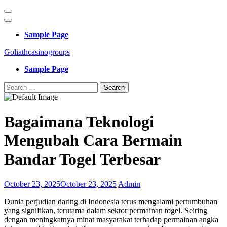
Skip
to
content
Sample Page
(Press
Enter)
Goliathcasinogroups
Sample Page
Search
for:
Bagaimana Teknologi
Mengubah Cara Bermain
Bandar Togel Terbesar
October 23, 2025
October 23, 2025
Admin
Dunia perjudian daring di Indonesia terus mengalami pertumbuhan
yang signifikan, terutama dalam sektor permainan togel. Seiring
dengan meningkatnya minat masyarakat terhadap permainan angka