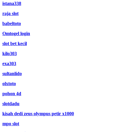
istana338
raja slot
babeltoto
Omtogel login
slot bet kecil
kilo303
exa303
sultanlido
olxtoto
pohon 4d
slotdadu
kisah dedi zeus olympus petir x1000
mpo slot