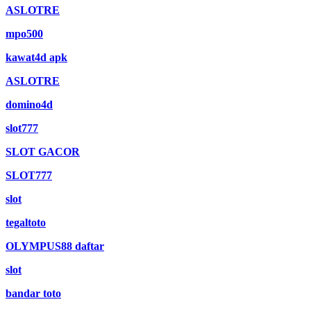
ASLOTRE
mpo500
kawat4d apk
ASLOTRE
domino4d
slot777
SLOT GACOR
SLOT777
slot
tegaltoto
OLYMPUS88 daftar
slot
bandar toto