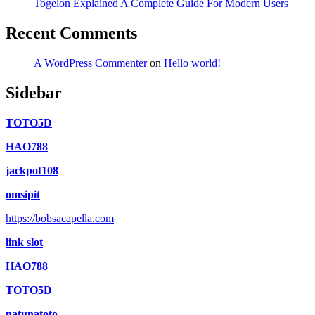
Togelon Explained A Complete Guide For Modern Users
Recent Comments
A WordPress Commenter
on
Hello world!
Sidebar
TOTO5D
HAO788
jackpot108
omsipit
https://bobsacapella.com
link slot
HAO788
TOTO5D
natunatoto