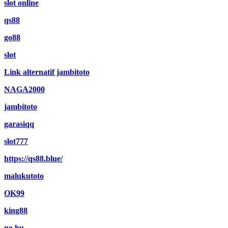
slot online
qs88
go88
slot
Link alternatif jambitoto
NAGA2000
jambitoto
garasiqq
slot777
https://qs88.blue/
malukutoto
OK99
king88
no hu