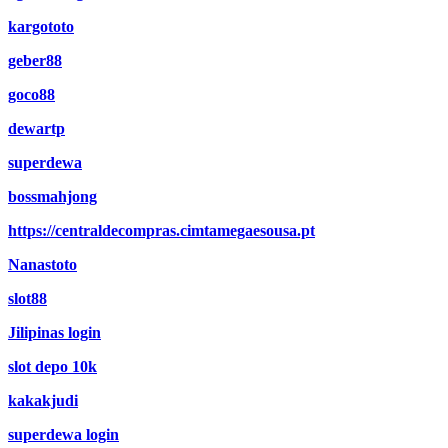
kargototo
geber88
goco88
dewartp
superdewa
bossmahjong
https://centraldecompras.cimtamegaesousa.pt
Nanastoto
slot88
Jilipinas login
slot depo 10k
kakakjudi
superdewa login