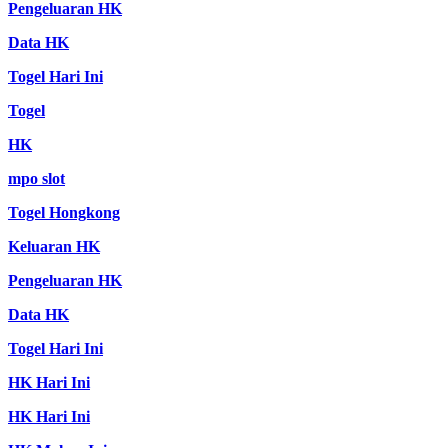
Pengeluaran HK
Data HK
Togel Hari Ini
Togel
HK
mpo slot
Togel Hongkong
Keluaran HK
Pengeluaran HK
Data HK
Togel Hari Ini
HK Hari Ini
HK Hari Ini