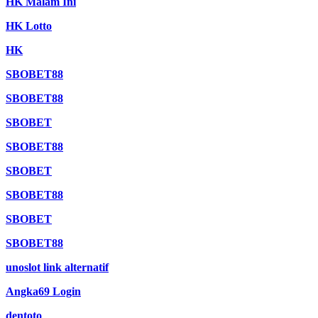
HK Malam Ini
HK Lotto
HK
SBOBET88
SBOBET88
SBOBET
SBOBET88
SBOBET
SBOBET88
SBOBET
SBOBET88
unoslot link alternatif
Angka69 Login
dentoto