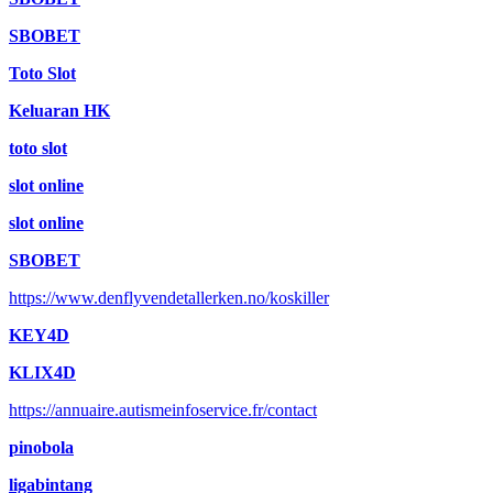
SBOBET
Toto Slot
Keluaran HK
toto slot
slot online
slot online
SBOBET
https://www.denflyvendetallerken.no/koskiller
KEY4D
KLIX4D
https://annuaire.autismeinfoservice.fr/contact
pinobola
ligabintang