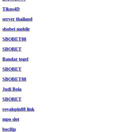
Tikus4D
server thailand
sbobet mobile
SBOBET88
SBOBET
Bandar togel
SBOBET
SBOBET88
Judi Bola
SBOBET
royalspin88 link
mpo slot
bociljp