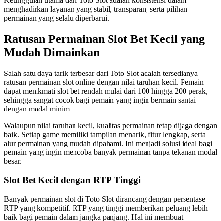
Keunggulan utama dari Toto Slot adalah konsistensi dalam
menghadirkan layanan yang stabil, transparan, serta pilihan
permainan yang selalu diperbarui.
Ratusan Permainan Slot Bet Kecil yang
Mudah Dimainkan
Salah satu daya tarik terbesar dari Toto Slot adalah tersedianya
ratusan permainan slot online dengan nilai taruhan kecil. Pemain
dapat menikmati slot bet rendah mulai dari 100 hingga 200 perak,
sehingga sangat cocok bagi pemain yang ingin bermain santai
dengan modal minim.
Walaupun nilai taruhan kecil, kualitas permainan tetap dijaga dengan
baik. Setiap game memiliki tampilan menarik, fitur lengkap, serta
alur permainan yang mudah dipahami. Ini menjadi solusi ideal bagi
pemain yang ingin mencoba banyak permainan tanpa tekanan modal
besar.
Slot Bet Kecil dengan RTP Tinggi
Banyak permainan slot di Toto Slot dirancang dengan persentase
RTP yang kompetitif. RTP yang tinggi memberikan peluang lebih
baik bagi pemain dalam jangka panjang. Hal ini membuat