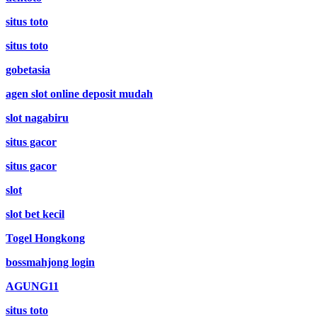
situs toto
situs toto
gobetasia
agen slot online deposit mudah
slot nagabiru
situs gacor
situs gacor
slot
slot bet kecil
Togel Hongkong
bossmahjong login
AGUNG11
situs toto