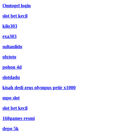
Omtogel login
slot bet kecil
kilo303
exa303
sultanlido
olxtoto
pohon 4d
slotdadu
kisah dedi zeus olympus petir x1000
mpo slot
slot bet kecil
168games resmi
depo 5k