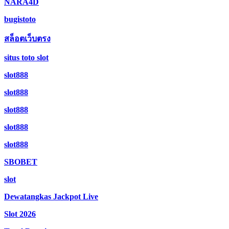
NARA4D
bugistoto
สล็อตเว็บตรง
situs toto slot
slot888
slot888
slot888
slot888
slot888
SBOBET
slot
Dewatangkas Jackpot Live
Slot 2026