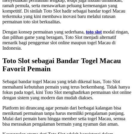
menyediakan permainan lengkap, tetapi juga mudah dimainkan,
ramah pemula, serta menawarkan peluang kemenangan yang
kompetitif. Di sinilah Toto Slot hadir sebagai bandar togel Macau
terkemuka yang kini membawa inovasi baru melalui ratusan
permainan toto slot berkualitas.
Dengan konsep permainan yang sederhana,
toto slot
modal ringan,
dan pilihan game yang beragam, Toto Slot menjadi alternatif
menarik bagi penggemar slot online maupun togel Macau di
Indonesia.
Toto Slot sebagai Bandar Togel Macau
Favorit Pemain
Sebagai bandar togel Macau yang telah dikenal luas, Toto Slot
memahami kebutuhan pemain yang terus berkembang. Tidak hanya
fokus pada togel, kini Toto Slot menghadirkan permainan slot online
dengan sistem yang modern dan mudah diakses.
Platform ini dirancang agar pemain dari berbagai kalangan bisa
menikmati permainan tanpa harus memiliki pengalaman panjang.
Mulai dari pemain baru hingga member setia togel Macau, semua
bisa merasakan pengalaman bermain yang nyaman dan aman.