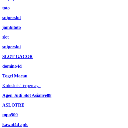
toto
sniperslot
jambitoto
slot
sniperslot
SLOT GACOR
domino4d
Togel Macau
Koinslots Terpercaya
Agen Judi Slot Asialive88
ASLOTRE
mpo500
kawat4d apk