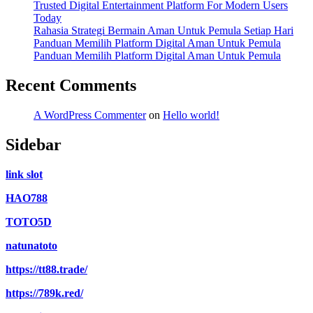
Trusted Digital Entertainment Platform For Modern Users
Today
Rahasia Strategi Bermain Aman Untuk Pemula Setiap Hari
Panduan Memilih Platform Digital Aman Untuk Pemula
Panduan Memilih Platform Digital Aman Untuk Pemula
Recent Comments
A WordPress Commenter
on
Hello world!
Sidebar
link slot
HAO788
TOTO5D
natunatoto
https://tt88.trade/
https://789k.red/