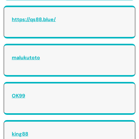
https://qs88.blue/
malukutoto
OK99
king88