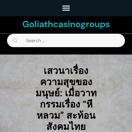
Skip
to
Goliathcasinogroups
content
(Press
Search
Enter)
for:
เสวนาเรื่อง
ความสุขของ
มนุษย์: เมื่อวาท
กรรมเรื่อง “หี
หลวม” สะท้อน
สังคมไทย