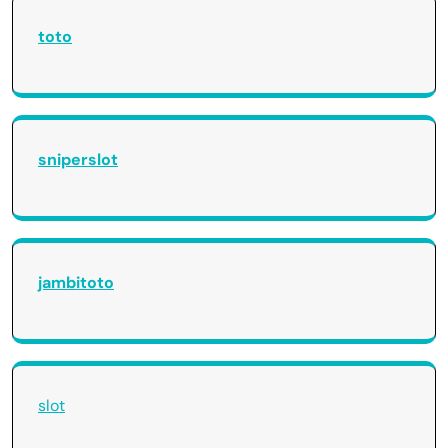
toto
sniperslot
jambitoto
slot