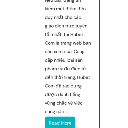
Nếu bạn đang tìm
kiếm một điểm đến
duy nhất cho các
giao dịch trực tuyến
tốt nhất, thì Hubet
Com là trang web bạn
cần xem qua. Cung
cấp nhiều loại sản
phẩm từ đồ điện tử
đến thời trang, Hubet
Com đã tạo dựng
được danh tiếng
vững chắc về việc
cung cấp …
Read More