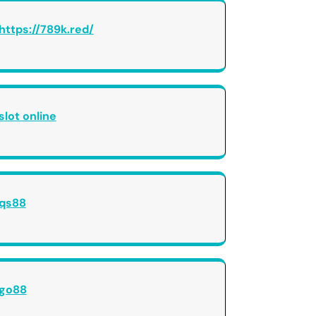
https://789k.red/
slot online
qs88
go88