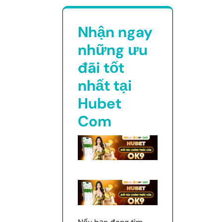
Nhận ngay
những ưu
đãi tốt
nhất tại
Hubet
Com