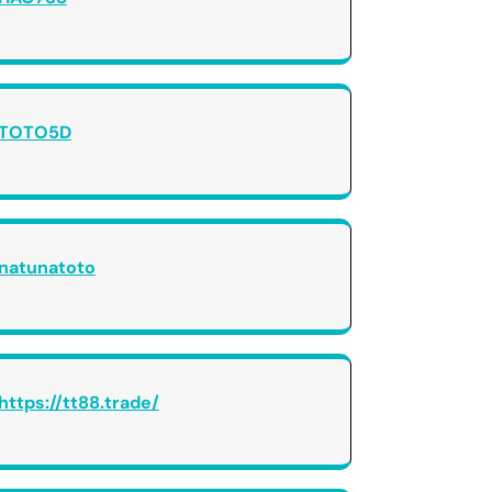
TOTO5D
natunatoto
https://tt88.trade/